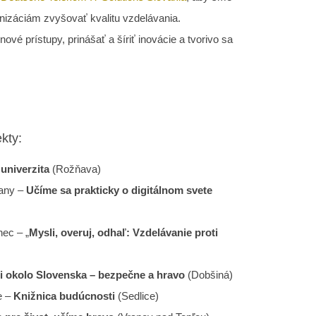
záciám zvyšovať kvalitu vzdelávania.
é prístupy, prinášať a šíriť inovácie a tvorivo sa
kty:
univerzita
(Rožňava)
šany –
Učíme sa prakticky o digitálnom svete
nec – „
Mysli, overuj, odhaľ: Vzdelávanie proti
ci okolo Slovenska – bezpečne a hravo
(Dobšiná)
e –
Knižnica budúcnosti
(Sedlice)