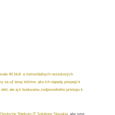
 Ktoré projekty uspeli?
IDANÉ
19.11.2024
ovalo 40 škôl a mimovládnych neziskových
my sa už teraz tešíme, ako ich nápady prispejú k
i detí, ale aj k budovaniu zodpovedného prístupu k
s
Deutsche Telekom IT Solutions Slovakia
, aby sme