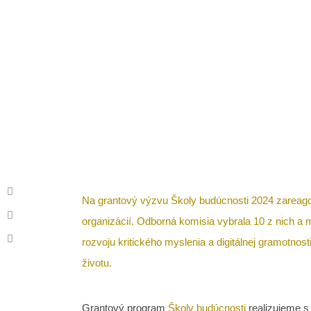
Školy budúcnosti:
PR
Na grantový výzvu Školy budúcnosti 2024 zareag
organizácií. Odborná komisia vybrala 10 z nich a 
rozvoju kritického myslenia a digitálnej gramotnost
životu.
Grantový program
Školy budúcnosti
realizujeme 