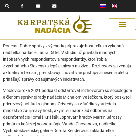
F
Y
E
Preskočiť
a
o
n
na
c
u
v
e
t
e
obsah
b
u
l
o
b
o
o
e
p
k
e
-
f
Získaj podporu
Naše riešenia
Pomáhaj s nami
Pomoc Ukrajine
Podcast Dobré správy z východu pripravuje hostiteľka a výkonná
riaditeľka nadácie Laura Dittel. V štúdiu už privítala mnohých
inšpiratívnych respondentov a respondentky, ktorí robia
z východného Slovenska lepšie miesto na život. Rozhovory sa venujú
aktuálnym témam, predstavujú inovatívne prístupy a riešenia alebo
prinášajú správy o zaujímavých iniciatívach.
V polovici roka 2021 podcast odštartoval rozhovorom so sociológom
a členom správnej rady nadácie Michalom Vašečkom, ktorý poskytol
prierezový pohľad regiónom. Odvtedy sa v štúdiu vystriedalo
množstvo zaujímavý hostí, akými sú napríklad odborník na
dezinformácie Tomáš Kriššák, „opravár“ hradov Martin Sárossy,
primárka košickej neonatológie Vanda Chovanová, riaditeľka
Východoslovenskej galérie Dorota Kenderová, zakladateľka