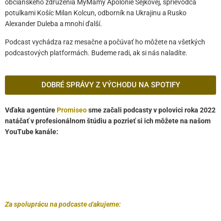
občianskeho združenia MyMamy Apolónie Sejkovej, sprievodca
potulkami Košíc Milan Kolcun, odborník na Ukrajinu a Rusko
Alexander Duleba a mnohí ďalší.
Podcast vychádza raz mesačne a počúvať ho môžete na všetkých
podcastových platformách. Budeme radi, ak si nás naladíte.
DOBRÉ SPRÁVY Z VÝCHODU NA SPOTIFY
Vďaka agentúre
Promiseo
sme začali podcasty v polovici roka 2022
natáčať v profesionálnom štúdiu a pozrieť si ich môžete na našom
YouTube kanále:
Za spoluprácu na podcaste ďakujeme: