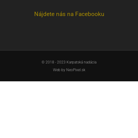
Nájdete nás na Facebooku
© 2018 - 2023 Karpatská nadácia
Web by
NeoPixel.sk