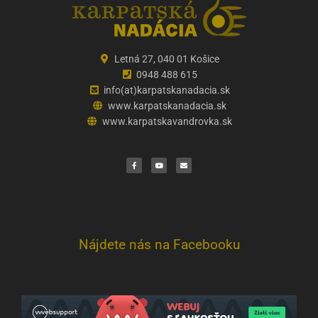
Letná 27, 040 01 Košice
0948 488 615
info(at)karpatskanadacia.sk
www.karpatskanadacia.sk
www.karpatskavandrovka.sk
F
Y
E
a
o
n
c
u
v
e
t
e
b
u
l
o
b
o
o
e
p
k
e
Nájdete nás na Facebooku