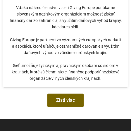
Vďaka nášmu členstvu v sieti Giving Europe ponúkame
slovenským neziskovým organizáciam možnosť získať
finančný dar zo zahraničia, s využitím daňových výhod krajiny,
kde darca sídli.
Giving Europe je partnerstvo významných európskych nadácií
a asociácií, ktoré uľahčuje cezhraničné darovanie s využitím
daňových výhod vo väčšine európskych krajín.
Sieť umožňuje fyzickým aj právnickým osobám so sídlom v
krajinách, ktoré sú členmi siete, finančne podporiť neziskové
organizácie v iných členských krajinách.
Zisti viac