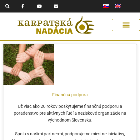
F
Y
E
Preskočiť
a
o
n
na
c
u
v
e
t
e
obsah
b
u
l
o
b
o
o
e
p
k
e
-
f
Finančná podpora
Už viac ako 20 rokov poskytujeme finančnú podporu a
poradenstvo pre aktívnych ľudí a neziskové organizácie na
východnom Slovensku.
Spolu s našimi partnermi, podporujeme miestne iniciatívy,