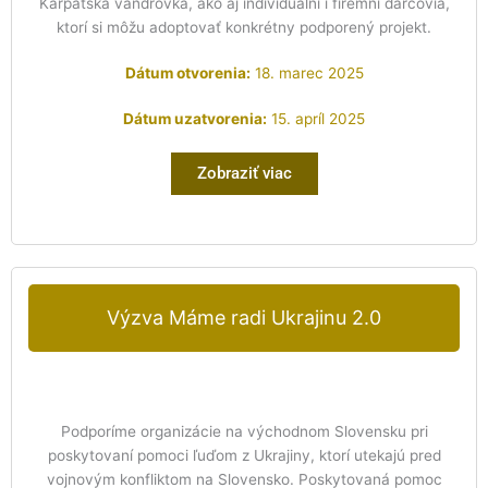
Karpatská vandrovka, ako aj individuálni i firemní darcovia,
ktorí si môžu adoptovať konkrétny podporený projekt.
Dátum otvorenia:
18. marec 2025
Dátum uzatvorenia:
15. apríl 2025
Zobraziť viac
Výzva Máme radi Ukrajinu 2.0
Podporíme organizácie na východnom Slovensku pri
poskytovaní pomoci ľuďom z Ukrajiny, ktorí utekajú pred
vojnovým konfliktom na Slovensko. Poskytovaná pomoc