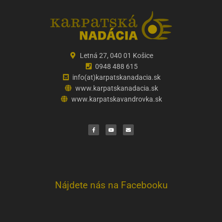
Letná 27, 040 01 Košice
0948 488 615
info(at)karpatskanadacia.sk
www.karpatskanadacia.sk
www.karpatskavandrovka.sk
F
Y
E
a
o
n
c
u
v
e
t
e
b
u
l
o
b
o
o
e
p
k
e
Nájdete nás na Facebooku