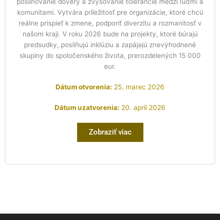
posilňovanie dôvery a zvyšovanie tolerancie medzi ľuďmi a
komunitami. Vytvára príležitosť pre organizácie, ktoré chcú
reálne prispieť k zmene, podporiť diverzitu a rozmanitosť v
našom kraji. V roku 2026 bude na projekty, ktoré búrajú
predsudky, posilňujú inklúziu a zapájajú znevýhodnené
skupiny do spoločenského života, prerozdelených 15 000
eur.
Dátum otvorenia:
25. marec 2026
Dátum uzatvorenia:
20. apríl 2026
Zobraziť viac