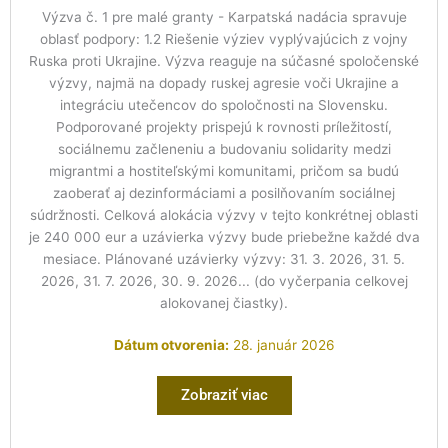
Výzva č. 1 pre malé granty - Karpatská nadácia spravuje
oblasť podpory: 1.2 Riešenie výziev vyplývajúcich z vojny
Ruska proti Ukrajine. Výzva reaguje na súčasné spoločenské
výzvy, najmä na dopady ruskej agresie voči Ukrajine a
integráciu utečencov do spoločnosti na Slovensku.
Podporované projekty prispejú k rovnosti príležitostí,
sociálnemu začleneniu a budovaniu solidarity medzi
migrantmi a hostiteľskými komunitami, pričom sa budú
zaoberať aj dezinformáciami a posilňovaním sociálnej
súdržnosti. Celková alokácia výzvy v tejto konkrétnej oblasti
je 240 000 eur a uzávierka výzvy bude priebežne každé dva
mesiace. Plánované uzávierky výzvy: 31. 3. 2026, 31. 5.
2026, 31. 7. 2026, 30. 9. 2026... (do vyčerpania celkovej
alokovanej čiastky).
Dátum otvorenia:
28. január 2026
Zobraziť viac