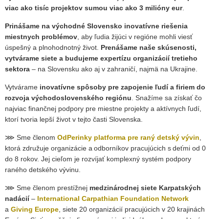
viac ako tisíc projektov sumou viac ako 3 milióny eur
.
Prinášame na východné Slovensko inovatívne riešenia
miestnych problémov
, aby ľudia žijúci v regióne mohli viesť
úspešný a plnohodnotný život.
Prenášame naše skúsenosti,
vytvárame siete a budujeme expertízu organizácií tretieho
sektora
– na Slovensku ako aj v zahraničí, najmä na Ukrajine.
Vytvárame
inovatívne spôsoby pre zapojenie ľudí a firiem do
rozvoja východoslovenského
regiónu
. Snažíme sa získať čo
najviac finančnej podpory pre miestne projekty a aktívnych ľudí,
ktorí tvoria lepší život v tejto časti Slovenska.
⋙ Sme členom
OdPerinky
platforma pre raný detský vývin
,
ktorá združuje organizácie a odborníkov pracujúcich s deťmi od 0
do 8 rokov. Jej cieľom je rozvíjať komplexný systém podpory
raného detského vývinu.
⋙ Sme členom prestížnej
medzinárodnej siete Karpatských
nadácií
–
International Carpathian Foundation Network
a
Giving Europe
, siete 20 organizácií pracujúcich v 20 krajinách