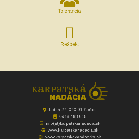
Tolerancia
Rešpekt
Letná 27, 040 01 Košice
0948 488 615
info(at)karpatskanadacia.sk
www.karpatskanadacia.sk
www.karpatskavandrovka.sk