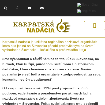
Preskočiť
F
Y
E
na
a
o
n
c
u
v
obsah
e
t
e
b
u
l
o
b
o
o
e
p
k
e
-
f
Získaj podporu
Naše riešenia
Pomáhaj s nami
Pomoc Ukrajine
Karpatská nadácia je unikátna regionálna nezisková organizácia,
ktorá ako jediná na Slovensku pôsobí predovšetkým na území
východného Slovenska – košického a prešovského kraja.
Sme východniari a záleží nám na tomto kúsku Slovenska, na
ľuďoch, ktorí tu žijú, prírodnom, kultúrnom a historickom
dedičstve, ktoré chránime a na ktorom staviame. Naším
poslaním je viesť ľudí a organizácie k zodpovednosti za seba,
komunitu, región a budúcnosť.
Od svojho založenia v roku 1994
poskytujeme finančnú
podporu, vzdelávanie a poradenstvo
pre aktívnych ľudí a
neziskové organizácie s cieľom
zlepšovania života na
východnom Slovensku
. Počas svojej existencie sme
podporili