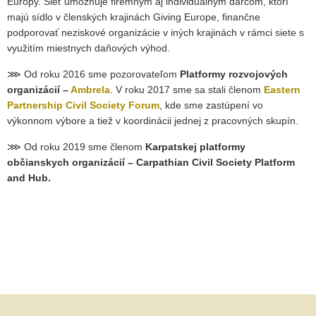
Európy. Sieť umožňuje firemným aj individuálnym darcom, ktorí
majú sídlo v členských krajinách Giving Europe, finančne
podporovať neziskové organizácie v iných krajinách v rámci siete s
využitím miestnych daňových výhod.
⋙ Od roku 2016 sme pozorovateľom
Platformy rozvojových
organizácií –
Ambrela
. V roku 2017 sme sa stali členom
Eastern
Partnership Civil Society Forum
, kde sme zastúpení vo
výkonnom výbore a tiež v koordinácii jednej z pracovných skupín.
⋙ Od roku 2019 sme členom
Karpatskej platformy
občianskych organizácií – Carpathian Civil Society Platform
and Hub.