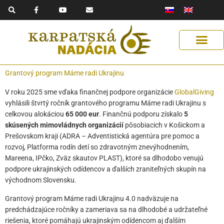
F
Y
E
Preskočiť
a
o
n
na
c
u
v
e
t
e
obsah
b
u
l
o
b
o
o
e
p
k
e
-
f
Získaj podporu
Naše riešenia
Pomáhaj s nami
Pomoc Ukrajine
Grantový program Máme radi Ukrajinu
V roku 2025 sme vďaka finančnej podpore organizácie
GlobalGiving
vyhlásili štvrtý ročník grantového programu Máme radi Ukrajinu s
celkovou alokáciou
65 000 eur
. Finančnú podporu získalo
5
skúsených mimovládnych organizácií
pôsobiacich v Košickom a
Prešovskom kraji (ADRA – Adventistická agentúra pre pomoc a
rozvoj, Platforma rodín detí so zdravotným znevýhodnením,
Mareena, IPčko, Zväz skautov PLAST), ktoré sa dlhodobo venujú
podpore ukrajinských odídencov a ďalších zraniteľných skupín na
východnom Slovensku.
Grantový program Máme radi Ukrajinu 4.0 nadväzuje na
predchádzajúce ročníky a zameriava sa na dlhodobé a udržateľné
riešenia, ktoré pomáhajú ukrajinským odídencom aj ďalším