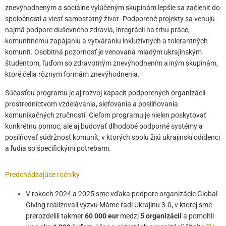
znevýhodneným a sociálne vylúčeným skupinám lepšie sa začleniť do
spoločnosti a viesť samostatný život. Podporené projekty sa venujú
najmä podpore duševného zdravia, integrácii na trhu práce,
komunitnému zapájaniu a vytváraniu inkluzívnych a tolerantných
komunít. Osobitná pozornosť je venovaná mladým ukrajinským
študentom, ľuďom so zdravotným znevýhodnením a iným skupinám,
ktoré čelia rôznym formám znevýhodnenia.
Súčasťou programu je aj rozvoj kapacít podporených organizácií
prostredníctvom vzdelávania, sieťovania a posilňovania
komunikačných zručností. Cieľom programu je nielen poskytovať
konkrétnu pomoc, ale aj budovať dlhodobé podporné systémy a
posilňovať súdržnosť komunít, v ktorých spolu žijú ukrajinskí odídenci
a ľudia so špecifickými potrebami.
Predchádzajúce ročníky
V rokoch 2024 a 2025 sme vďaka podpore organizácie Global
Giving realizovali výzvu Máme radi Ukrajinu 3.0, v ktorej sme
prerozdelili takmer
60 000 eur
medzi
5 organizácií
a pomohli