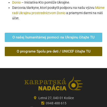
Donio
– Iniciatíva Kto pomôže Ukrajine.
Darcovia/darkyne, ktorí poskytli podporu na našu výzvu
Máme
radi Ukrajinu prostredníctvom Donio
a priamymi darmi na náš
účet.
O našej humanitárnej pomoci na Ukrajinu čítajte TU
O programe Spolu pre deti / UNICEF čítajte TU
Letná 27, 040 01 Košice
0948 488 615