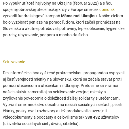
Po vypuknutí totálnej vojny na Ukrajine (február 2022) a s ňou
spojenej obrovskej utečeneckej krízy v Európe sme cez
donio.sk
vytvorili fundraisingovú kampaň
Máme radi Ukrajinu
. Naším cieľom
bolo vyzbierať peniaze na pomoc ľuďom, ktorí začali prichádzať na
Slovensko a akútne potrebovali potraviny, teplé oblečenie, hygienické
potreby, ubytovanie, podporu a mnoho ďalšieho.
Scitlivovanie
Dezinformácie a hoaxy šírené prokremeľskou propagandou ovplyvnili
aj časť verejnosti mienky na Slovensku, ktorá sa začala stavať proti
pomoci utečencom a utečenkám z Ukrajiny. Preto sme sa v rámci
našich aktivít zamerali aj na scitlivovanie verejnej mienky a
zvyšovanie povedomia o dôležitosti ďalšej solidarity s utečencami.
Vytvorili sme množstvo obsahu na našich sociálnych sieťach, písali
články, poskytovali rozhovory a tiež produkovali a uverejnili
videodokumenty a podcasty a oslovili sme tak
338 432
užívateľov
(užívatelia sociálnych sietí, diváci, čitatelia).