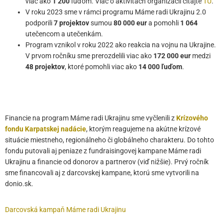
viac ako
1 200
ľuďom. Viac o aktivitách organizácií čítajte
TU
.
V roku 2023 sme v rámci programu Máme radi Ukrajinu 2.0
podporili
7 projektov
sumou
80 000 eur
a pomohli
1 064
utečencom a utečenkám.
Program vznikol v roku 2022 ako reakcia na vojnu na Ukrajine.
V prvom ročníku sme prerozdelili viac ako
172 000 eur
medzi
48 projektov
, ktoré pomohli viac ako
14 000 ľuďom
.
Financie na program Máme radi Ukrajinu sme vyčlenili z
Krízového
fondu Karpatskej nadácie
, ktorým reagujeme na akútne krízové
situácie miestneho, regionálneho či globálneho charakteru. Do tohto
fondu putovali aj peniaze z fundraisingovej kampane Máme radi
Ukrajinu a financie od donorov a partnerov (viď nižšie). Prvý ročník
sme financovali aj z darcovskej kampane, ktorú sme vytvorili na
donio.sk.
Darcovská kampaň Máme radi Ukrajinu