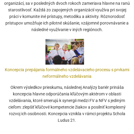
organizácí, sa v posledných dvoch rokoch zameriava hlavne na ranú
starostlivosť. Každá zo zapojených organizácií využíva pri svojej
práci v komunite iné prístupy, metodiku a aktivity. Rôznorodosť
prístupov umožňuje ich pilotné skúšanie, vzájomné porovnávanie a
následné využívanie v iných regiónoch.
Koncepcia prepájania formálneho vzdelávacieho procesu s prvkami
neformálneho vzdelávania
Okrem výsledkov prieskumu, následnej Analýzy bariér prináša
koncepcia hlavne odporúčania kľúčovým aktérom v oblasti
vzdelávania, ktoré smerujú k synergii medzi FV a NFV s jediným
cieľom: zlepšiť kľúčové kompetencie žiakov a posilniť komplexný
rozvoj ich osobnosti. Koncepcia vznikla v rámci projektu Schola
Ludus 21.