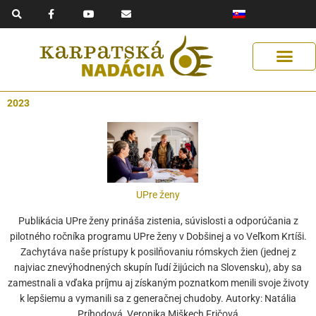
F
Y
E
Preskočiť
a
o
n
na
c
u
v
e
t
e
obsah
b
u
l
o
b
o
o
e
p
k
e
-
f
2023
UPre ženy
Publikácia UPre ženy prináša zistenia, súvislosti a odporúčania z
pilotného ročníka programu UPre ženy v Dobšinej a vo Veľkom Krtíši.
Zachytáva naše prístupy k posilňovaniu rómskych žien (jednej z
najviac znevýhodnených skupín ľudí žijúcich na Slovensku), aby sa
zamestnali a vďaka príjmu aj získaným poznatkom menili svoje životy
k lepšiemu a vymanili sa z generačnej chudoby. Autorky: Natália
Príhodová, Veronika Miškech Fričová