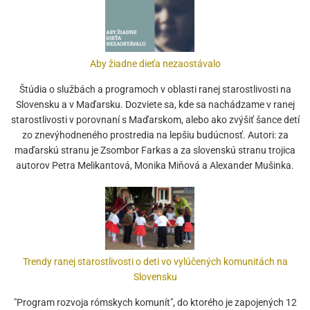
Aby žiadne dieťa nezaostávalo
Štúdia o službách a programoch v oblasti ranej starostlivosti na
Slovensku a v Maďarsku. Dozviete sa, kde sa nachádzame v ranej
starostlivosti v porovnaní s Maďarskom, alebo ako zvýšiť šance detí
zo znevýhodneného prostredia na lepšiu budúcnosť. Autori: za
maďarskú stranu je Zsombor Farkas a za slovenskú stranu trojica
autorov Petra Melikantová, Monika Miňová a Alexander Mušinka.
Trendy ranej starostlivosti o deti vo vylúčených komunitách na
Slovensku
"Program rozvoja rómskych komunít", do ktorého je zapojených 12