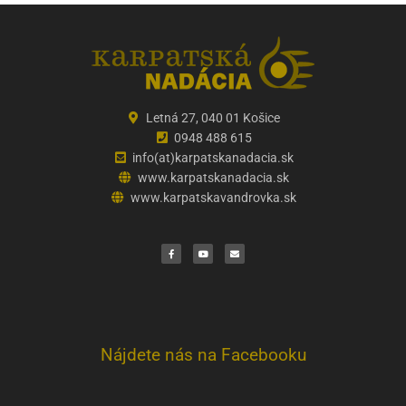
Letná 27, 040 01 Košice
0948 488 615
info(at)karpatskanadacia.sk
www.karpatskanadacia.sk
www.karpatskavandrovka.sk
F
Y
E
a
o
n
c
u
v
e
t
e
b
u
l
o
b
o
o
e
p
k
e
Nájdete nás na Facebooku