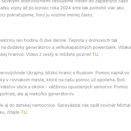
 skvelými dobrovoľníkmi cestujeme nielen do západných častí
iatku vojny až po koniec roka 2024 sme tak pomohli viac ako
moci pokračujeme, hoci ju vozíme menej často.
elektrinu len hodinu či dve denne. Teplota v domovoch tak
ajmä na dodávky generátorov a veľkokapacitných powerbánk. Vďaka
uskej hranice. Video z cesty si môžete pozrieť
TU
.
severovýchode Ukrajiny, blízko hraníc s Ruskom. Pomoc najmä vo
ôlky v rovnakom meste, ktoré na našu pomoc už spolieha. Boli
yvateľov obce a okolia – väčšinou opustených seniorov. Pomoc
potrieb, ale aj niekoľko generátorov.
le aj do detskej nemocnice. Sprevádzal nás opäť novinár Michal
ku, čítajte
TU
.