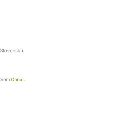
 Slovensku
íctvom
Donio
.