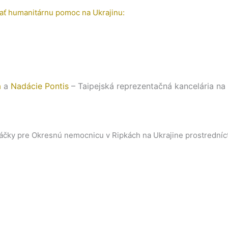
ť humanitárnu pomoc na Ukrajinu:
a
a
Nadácie Pontis
– Taipejská reprezentačná kancelária na
 práčky pre Okresnú nemocnicu v Ripkách na Ukrajine prostredn