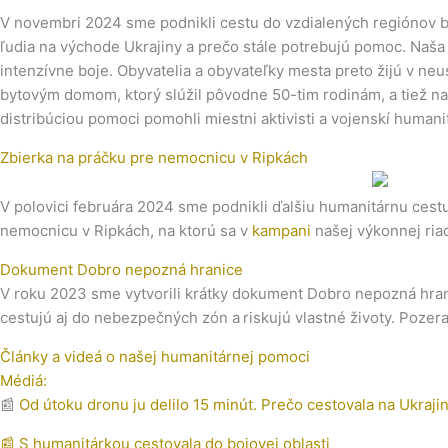
V novembri 2024 sme podnikli cestu do vzdialených regiónov blíz
ľudia na východe Ukrajiny a prečo stále potrebujú pomoc. Naša 
intenzívne boje. Obyvatelia a obyvateľky mesta preto žijú v ne
bytovým domom, ktorý slúžil pôvodne 50-tim rodinám, a tiež na 
distribúciou pomoci pomohli miestni aktivisti a vojenskí human
Zbierka na práčku pre nemocnicu v Ripkách
V polovici februára 2024 sme podnikli ďalšiu humanitárnu cest
nemocnicu v Ripkách, na ktorú sa v
kampani
našej výkonnej riad
Dokument Dobro nepozná hranice
V roku 2023 sme vytvorili krátky dokument Dobro nepozná hranic
cestujú aj do nebezpečných zón a riskujú vlastné životy. Pozer
Články a videá o našej humanitárnej pomoci
Médiá:
📰
Od útoku dronu ju delilo 15 minút. Prečo cestovala na Ukraji
📰 S humanitárkou cestovala do bojovej oblasti