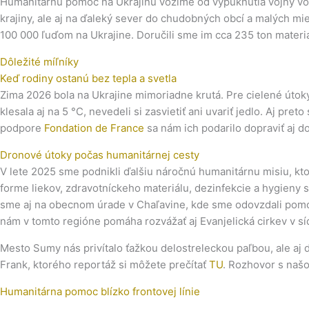
Humanitárnu pomoc na Ukrajinu vozíme od vypuknutia vojny v
krajiny, ale aj na ďaleký sever do chudobných obcí a malých m
100 000 ľuďom na Ukrajine. Doručili sme im cca 235 ton materi
Dôležité míľníky
Keď rodiny ostanú bez tepla a svetla
Zima 2026 bola na Ukrajine mimoriadne krutá. Pre cielené útoky
klesala aj na 5 °C, nevedeli si zasvietiť ani uvariť jedlo. Aj
podpore
Fondation de France
sa nám ich podarilo dopraviť aj do
Dronové útoky počas humanitárnej cesty
V lete 2025 sme podnikli ďalšiu náročnú humanitárnu misiu, kt
forme liekov, zdravotníckeho materiálu, dezinfekcie a hygieny 
sme aj na obecnom úrade v Chaľavine, kde sme odovzdali pomoc
nám v tomto regióne pomáha rozvážať aj Evanjelická cirkev v sídl
Mesto Sumy nás privítalo ťažkou delostreleckou paľbou, ale aj
Frank, ktorého reportáž si môžete prečítať
TU
. Rozhovor s našo
Humanitárna pomoc blízko frontovej línie