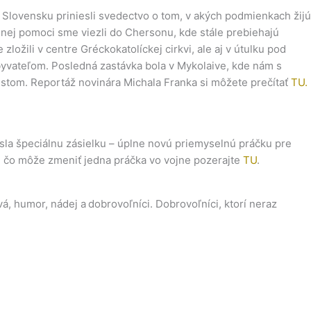
a Slovensku priniesli svedectvo o tom, v akých podmienkach žijú
álnej pomoci sme viezli do Chersonu, kde stále prebiehajú
žili v centre Gréckokatolíckej cirkvi, ale aj v útulku pod
obyvateľom. Posledná zastávka bola v Mykolaive, kde nám s
listom. Reportáž novinára Michala Franka si môžete prečítať
TU.
esla špeciálnu zásielku – úplne novú priemyselnú práčku pre
m, čo môže zmeniť jedna práčka vo vojne pozerajte
TU
.
á, humor, nádej a dobrovoľníci. Dobrovoľníci, ktorí neraz