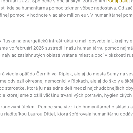
o februári 2022. Spoločne s občianskym združením
Podaj ďalej
a
iest, kde sa humanitárna pomoc takmer vôbec nedostáva. Od zač
álnej pomoci v hodnote viac ako milión eur. V humanitárnej po
 Ruska na energetickú infraštruktúru mali obyvatelia Ukrajiny 
 preto sme vo februári 2026 sústredili našu humanitárnu pomoc n
 najviac zasiahnutých oblastí vrátane miest a obcí v blízkosti r
orá viedla opäť do Černihiva, Ripiek, ale aj do mesta Sumy na 
sme odviezli okresnej nemocnici v Ripkách, ale aj do školy a šk
 starostke, ktorá ju následne delí medzi najchudobnejších ob
e ktorej sme zložili väčšinu trvanlivých potravín, hygienických 
 dronovými útokmi. Pomoc sme viezli do humanitárneho skladu a
u riaditeľkou Laurou Dittel, ktorá šoférovala humanitárnu dodáv