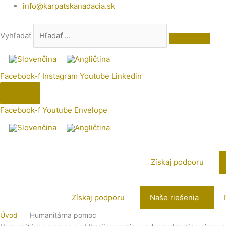
Preskočiť
info@karpatskanadacia.sk
na
obsah
Vyhľadať
Facebook-f
Instagram
Youtube
Linkedin
Facebook-f
Youtube
Envelope
Získaj podporu
Získaj podporu
Naše riešenia
Úvod
Humanitárna pomoc