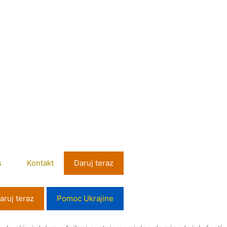
s
Kontakt
Daruj teraz
aruj teraz
Pomoc Ukrajine