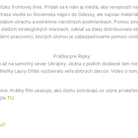
ko frontovej línie. Pridali sa k nám aj médiá, aby verejnosti n
trasa viedla zo Slovenska najprv do Odessy, ale najviac materi
ustálom strachu a extrémne náročných podmienkach. Pomoc sme zlo
ďalších strategických miestach, odkiaľ sa ďalej distribuovala 
itárni pracovníci, ktorých úlohou je zabezpečovanie pomoci civi
u až na samotný sever Ukrajiny. Jedna z piatich dodávok tam ni
iteľky Laury Dittel vyzbieralo veľa dobrých darcov. Video o to
e. Krátky film ukazuje, akú úlohu zohrávajú vo vojne priateľstv
ajte
TU
.
nu?