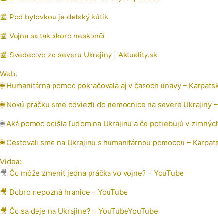
📰 Pod bytovkou je detský kútik
📰 Vojna sa tak skoro neskončí
📰
Svedectvo zo severu Ukrajiny | Aktuality.sk
Web:
🌐 Humanitárna pomoc pokračovala aj v časoch únavy – Karpats
🌐
Novú práčku sme odviezli do nemocnice na severe Ukrajiny –
🌐
Aká pomoc odišla ľuďom na Ukrajinu a čo potrebujú v zimnýc
🌐 Cestovali sme na Ukrajinu s humanitárnou pomocou – Karpat
Videá:
🎥
Čo môže zmeniť jedna práčka vo vojne? – YouTube
🎥 Dobro nepozná hranice – YouTube
🎥
Čo sa deje na Ukrajine? – YouTube
YouTube