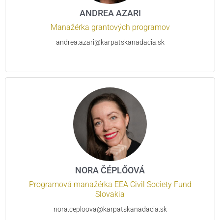
ANDREA AZARI
Manažérka grantových programov
andrea.azari@karpatskanadacia.sk
NORA ČÉPLŐOVÁ
Programová manažérka EEA Civil Society Fund
Slovakia
nora.ceploova@karpatskanadacia.sk