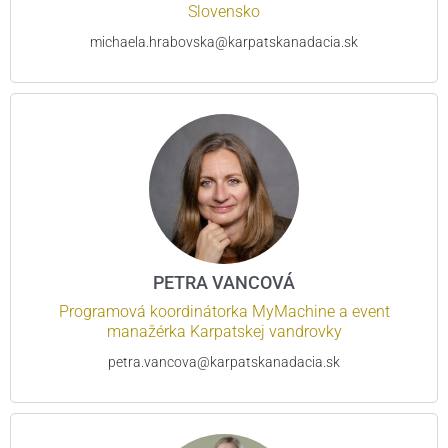
Slovensko
michaela.hrabovska@karpatskanadacia.sk
PETRA VANCOVÁ
Programová koordinátorka MyMachine a event
manažérka Karpatskej vandrovky
petra.vancova@karpatskanadacia.sk