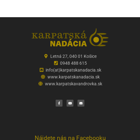
Letná 27, 040 01 Košice
0948 488 615
info(at)karpatskanadacia.sk
www.karpatskanadacia.sk
www.karpatskavandrovka.sk
F
Y
E
a
o
n
c
u
v
e
t
e
b
u
l
o
b
o
o
e
p
k
e
Nájdete nás na Facebooku