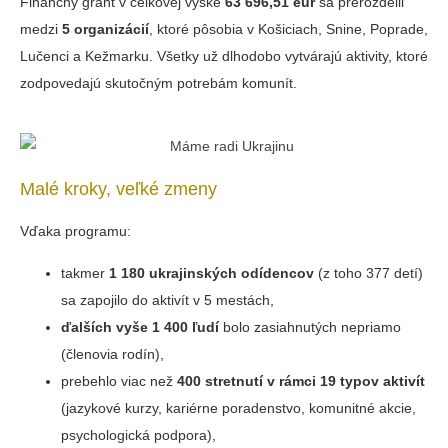
Finančný grant v celkovej výške
63 696,51 eur
sa prerozdelil
medzi
5 organizácií
, ktoré pôsobia v Košiciach, Snine, Poprade,
Lučenci a Kežmarku. Všetky už dlhodobo vytvárajú aktivity, ktoré
zodpovedajú skutočným potrebám komunít.
Malé kroky, veľké zmeny
Vďaka programu:
takmer
1 180 ukrajinských odídencov
(z toho 377 detí)
sa zapojilo do aktivít v 5 mestách,
ďalších vyše 1 400 ľudí
bolo zasiahnutých nepriamo
(členovia rodín),
prebehlo viac než
400 stretnutí v rámci 19 typov aktivít
(jazykové kurzy, kariérne poradenstvo, komunitné akcie,
psychologická podpora),