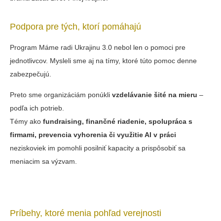
Podpora pre tých, ktorí pomáhajú
Program Máme radi Ukrajinu 3.0 nebol len o pomoci pre
jednotlivcov. Mysleli sme aj na tímy, ktoré túto pomoc denne
zabezpečujú.
Preto sme organizáciám ponúkli
vzdelávanie šité na mieru
–
podľa ich potrieb.
Témy ako
fundraising, finančné riadenie, spolupráca s
firmami, prevencia vyhorenia či využitie AI v práci
neziskoviek im pomohli posilniť kapacity a prispôsobiť sa
meniacim sa výzvam.
Príbehy, ktoré menia pohľad verejnosti