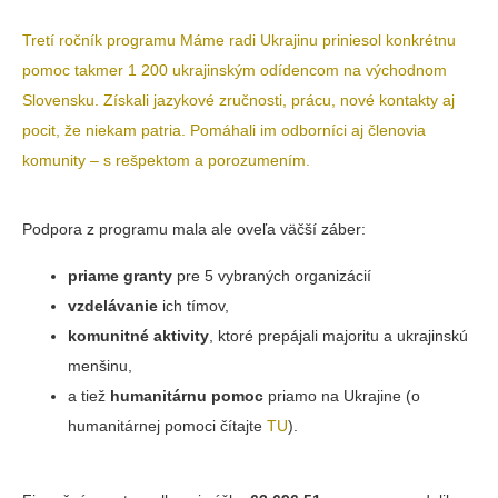
Tretí ročník programu Máme radi Ukrajinu priniesol konkrétnu
pomoc takmer 1 200 ukrajinským odídencom na východnom
Slovensku. Získali jazykové zručnosti, prácu, nové kontakty aj
pocit, že niekam patria. Pomáhali im odborníci aj členovia
komunity – s rešpektom a porozumením.
Podpora z programu mala ale oveľa väčší záber:
priame granty
pre 5 vybraných organizácií
vzdelávanie
ich tímov,
komunitné aktivity
, ktoré prepájali majoritu a ukrajinskú
menšinu,
a tiež
humanitárnu pomoc
priamo na Ukrajine (o
humanitárnej pomoci čítajte
TU
).