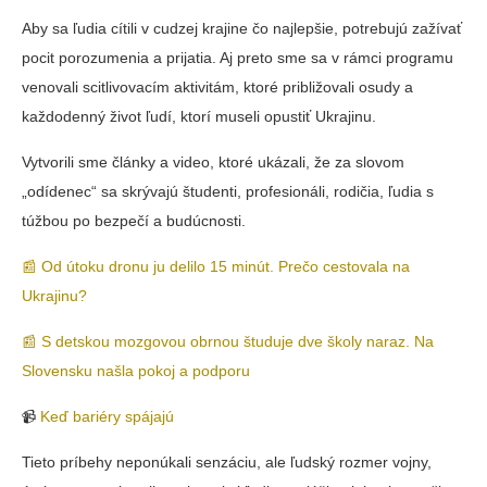
Aby sa ľudia cítili v cudzej krajine čo najlepšie, potrebujú zažívať
pocit porozumenia a prijatia. Aj preto sme sa v rámci programu
venovali scitlivovacím aktivitám, ktoré približovali osudy a
každodenný život ľudí, ktorí museli opustiť Ukrajinu.
Vytvorili sme články a video, ktoré ukázali, že za slovom
„odídenec“ sa skrývajú študenti, profesionáli, rodičia, ľudia s
túžbou po bezpečí a budúcnosti.
📰 Od útoku dronu ju delilo 15 minút. Prečo cestovala na
Ukrajinu?
📰 S detskou mozgovou obrnou študuje dve školy naraz. Na
Slovensku našla pokoj a podporu
📹
Keď bariéry spájajú
Tieto príbehy neponúkali senzáciu, ale ľudský rozmer vojny,