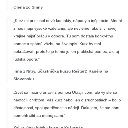
Olena zo Sniny
„Kurz mi priniesol nové kontakty, nápady a inšpirácie. Mnohí
z nás majú vysoké vzdelanie, ale nevieme, ako si v novej
krajine nájsť prácu v odbore. Tu som dostala konkrétnu
pomoc a spätnú väzbu na životopis. Kurz by mal
pokračovať, pretože je to nie je len praktická pomoc, ale aj
ľudská opora.“
Irina z Nitry, účastníčka kurzu Reštart: Kariéra na
Slovensku
„Svet sa možno unavil z pomoci Ukrajincom, ale vy ste sa
neotočili chrbtom. Váš kurz nebol len o zručnostiach – bol o
dôstojnosti, spolupatričnosti a nádeji. Ďakujem, že ste nám
pomohli cítiť sa menej sami.“
Yullia, účastníčka kurzu v Kežmarku