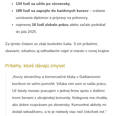
134 ľudí
sa učilo po slovensky
,
189 ľudí
sa zapojilo do kariérnych kurzov
– vrátane
uznávania diplomov a prípravy na pohovory,
najmenej
16 ľudí
získalo prácu
alebo začalo podnikať
do júla 2025.
Za týmito číslami sú však konkrétni ľudia. S ich príbehmi,
obavami, odvahou aj odhodlaním nájsť si miesto v novej krajine.
Príbehy, ktoré dávajú zmysel
„Kurzy slovenčiny a konverzačné kluby v Gaštanovom
koníkovi mi veľmi pomohli. Vďaka nim som si našla prácu.
Už šiesty mesiac pracujem v jednej firme spolu s ďalšími
tromi ženami z ukrajinskej komunity. Kolegovia ma chvália,
ako dobre rozprávam po slovensky. Komunitné aktivity mi
dodali sebadôveru, a to je niekedy viac než čokoľvek iné.“