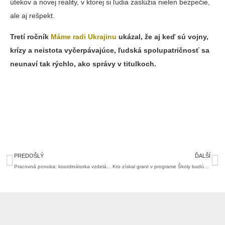
útekov a novej reality, v ktorej si ľudia zaslúžia nielen bezpečie,
ale aj rešpekt.
Tretí ročník
Máme radi Ukrajinu
ukázal, že aj keď sú vojny,
krízy a neistota vyčerpávajúce, ľudská spolupatričnosť sa
neunaví tak rýchlo, ako správy v titulkoch.
Prev
Ďa
PREDOŠLÝ
ĎALŠÍ
Pracovná ponuka: koordinátorka vzdelávania/komunitná koordinátorka
Kto získal grant v programe Školy budúcnosti?