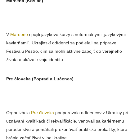
Mareena
(Košice)
V
Mareene
spojili jazykové kurzy s neformálnymi „jazykovými
kaviarňami“. Ukrajinskí odídenci sa podieľali na príprave
Festivalu Pestro, čím sa mohli aktívne zapojiť do verejného
života a ukázať svoju identitu.
Pre človeka
(Poprad a Lučenec)
Organizácia
Pre človeka
podporovala odídencov z Ukrajiny pri
uznávaní kvalifikácií či rekvalifikácie, venovali sa kariérnemu
poradenstvu a pomáhali prekonávať praktické prekážky, ktoré
bránia začať život v inej krajine.