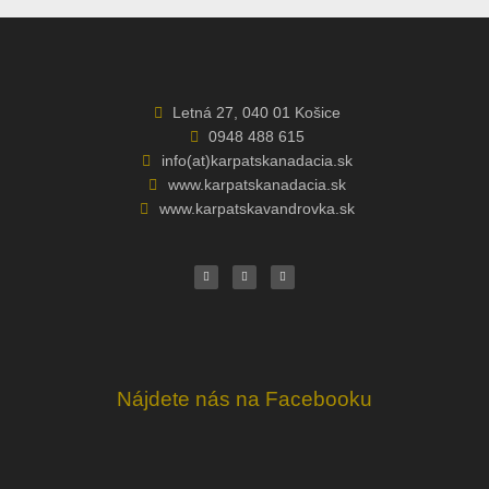
Letná 27, 040 01 Košice
0948 488 615
info(at)karpatskanadacia.sk
www.karpatskanadacia.sk
www.karpatskavandrovka.sk
F
Y
E
a
o
n
c
u
v
e
t
e
b
u
l
o
b
o
o
e
p
k
e
Nájdete nás na Facebooku