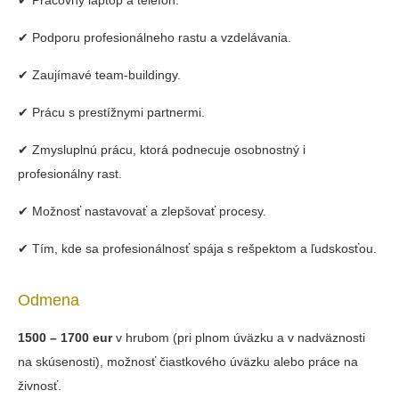
✔ Pracovný laptop a telefón.
✔ Podporu profesionálneho rastu a vzdelávania.
✔ Zaujímavé team-buildingy.
✔ Prácu s prestížnymi partnermi.
✔ Zmysluplnú prácu, ktorá podnecuje osobnostný i
profesionálny rast.
✔ Možnosť nastavovať a zlepšovať procesy.
✔ Tím, kde sa profesionálnosť spája s rešpektom a ľudskosťou.
Odmena
1500 – 1700 eur
v hrubom (pri plnom úväzku a v nadväznosti
na skúsenosti), možnosť čiastkového úväzku alebo práce na
živnosť.