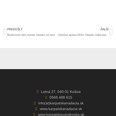
Prev
Ďa
PREDOŠLÝ
ĎALŠÍ
Budúcnosť detí nesmie závisieť od toho, do akého prostredia sa narodili
Výročná správa 2024: Zrkadlo našej práce
Letná 27, 040 01 Košice
0948 488 615
info(at)karpatskanadacia.sk
www.karpatskanadacia.sk
www.karpatskavandrovka.sk