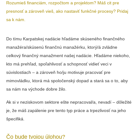
Rozumieš financiám, rozpočtom a projektom? Máš cit pre
presnosť a zároveň vieš, ako nastaviť funkčné procesy? Pridaj
sa k nám.
Do tímu Karpatskej nadácie hľadáme skúseného finančného
manažéra/skúsenú finančnú manažérku, ktorý/á zvládne
celkový finančný manažment našej nadácie. Hľadáme niekoho,
kto má prehľad, spoľahlivosť a schopnosť vidieť veci v
súvislostiach – a zároveň ho/ju motivuje pracovať pre
mimovládku, ktorá má spoločenský dopad a stará sa o to, aby
sa nám na východe dobre žilo.
Ak si v neziskovom sektore ešte nepracoval/a, nevadí – dôležité
je, že máš zapálenie pre tento typ práce a trpezlivosť na jeho
špecifiká.
Čo bude tvojou úlohou?