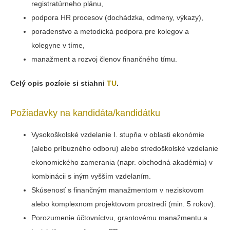
registratúrneho plánu,
podpora HR procesov (dochádzka, odmeny, výkazy),
poradenstvo a metodická podpora pre kolegov a
kolegyne v tíme,
manažment a rozvoj členov finančného tímu.
Celý opis pozície si stiahni
TU
.
Požiadavky na kandidáta/kandidátku
Vysokoškolské vzdelanie I. stupňa v oblasti ekonómie
(alebo príbuzného odboru) alebo stredoškolské vzdelanie
ekonomického zamerania (napr. obchodná akadémia) v
kombinácii s iným vyšším vzdelaním.
Skúsenosť s finančným manažmentom v neziskovom
alebo komplexnom projektovom prostredí (min. 5 rokov).
Porozumenie účtovníctvu, grantovému manažmentu a