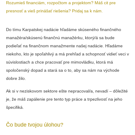
Rozumieš financiám, rozpočtom a projektom? Máš cit pre
presnosť a vieš prinášať riešenia? Pridaj sa k nám.
Do tímu Karpatskej nadácie hľadáme skúseného finančného
manažéra/skúsenú finančnú manažérku, ktorý/á sa bude
podieľať na finančnom manažmente našej nadácie. Hľadáme
niekoho, kto je spoľahlivý a má prehľad a schopnosť vidieť veci v
súvislostiach a chce pracovať pre mimovládku, ktorá má
spoločenský dopad a stará sa o to, aby sa nám na východe
dobre žilo.
Ak si v neziskovom sektore ešte nepracoval/a, nevadí – dôležité
je, že máš zapálenie pre tento typ práce a trpezlivosť na jeho
špecifiká.
Čo bude tvojou úlohou?