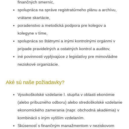
finančných smerníc,
spolupráca na správe registratúrneho plánu a archívu,
vrátane skartácie,
poradenstvo a metodická podpora pre kolegov a
kolegyne v tíme,
spolupráca so štátnymi a inými kontrolnými orgánmi v
prípade pravidelných a ostatných kontrol a auditov,
iné povinnosti vyplývajúce z legislatívy pre mimovládne
neziskové organizácie.
Aké sú naše požiadavky?
Vysokoškolské vzdelanie I. stupňa v oblasti ekonómie
(alebo príbuzného odboru) alebo stredoškolské vzdelanie
ekonomického zamerania (napr. obchodná akadémia) v
kombinácii s iným vyšším vzdelaním.
Skúsenosť s finančným manažmentom v neziskovom