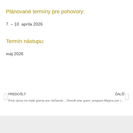
Plánované termíny pre pohovory:
7. – 10. apríla 2026
Termín nástupu:
máj 2026
Prev
Ďa
PREDOŠLÝ
ĎALŠÍ
Prvá výzva na malé granty pre občiansku spoločnosť je otvorená
Otvorili sme grant. program Magna pre región 2026. Aké projekty podporíme?