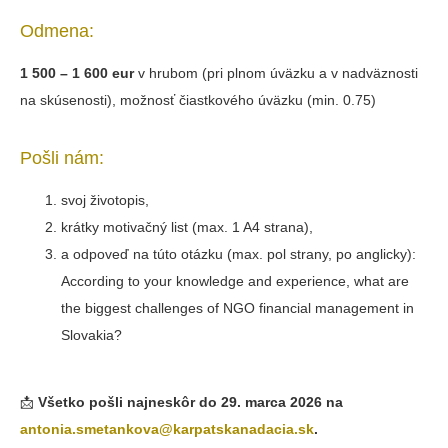
Odmena:
1 500 – 1 600 eur
v hrubom (pri plnom úväzku a v nadväznosti
na skúsenosti), možnosť čiastkového úväzku (min. 0.75)
Pošli nám:
svoj životopis,
krátky motivačný list (max. 1 A4 strana),
a odpoveď na túto otázku (max. pol strany, po anglicky):
According to your knowledge and experience, what are
the biggest challenges of NGO financial management in
Slovakia?
📩
Všetko pošli najneskôr do 29. marca 2026 na
antonia.smetankova@karpatskanadacia.sk
.