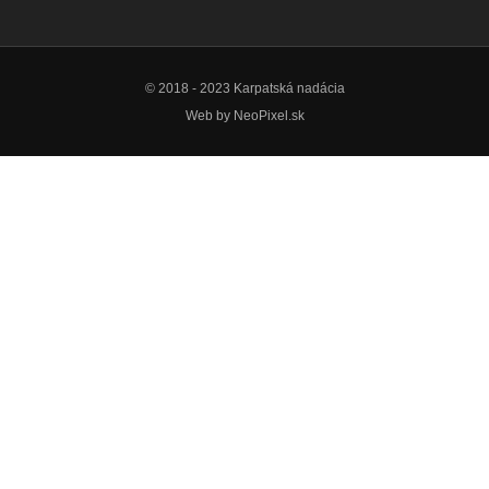
© 2018 - 2023 Karpatská nadácia
Web by
NeoPixel.sk