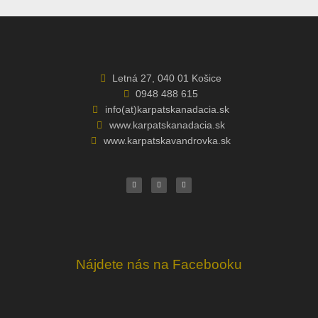
Letná 27, 040 01 Košice
0948 488 615
info(at)karpatskanadacia.sk
www.karpatskanadacia.sk
www.karpatskavandrovka.sk
F
Y
E
a
o
n
c
u
v
e
t
e
b
u
l
o
b
o
o
e
p
k
e
Nájdete nás na Facebooku