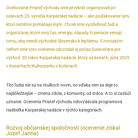
Oceňovanie Priateľ východu sme prvýkrát organizovali pri
oslavách 25. výročia Karpatskej nadácie – ako poďakovanie tým,
ktorí nezištne pomáhajú iným. Chceli sme vyzdvihnúť ľudí a
organizácie, ktoré svoj čas, energiu, nápady či peniaze venujú
tomu, aby menili východné Slovensko k lepšiemu. S rovnakým
cieľom sme toto ocenenie odovzdali aj počas Galavečera pre
východ: 30 rokov Karpatskej nadácie, ktorý sa konal 6. júna 2025
v Kasárňach/Kulturparku v Košiciach.
Títo ľudia nie sú na titulkoch novín, no vďaka nim sa deje to
najdôležitejšie – zmena zdola, z komunity, od srdca. A to si zaslúži
uznanie. Ocenenia Priateľ východu odovzdávala programová
riaditeľka Karpatskej nadácie v týchto kategóriách.
Rozvoj občianskej spoločnosti (ocenenie získal
Jozef Jarina)