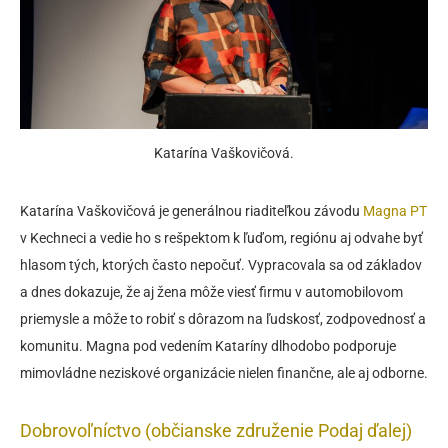
Katarína Vaškovičová.
Katarína Vaškovičová je generálnou riaditeľkou závodu
Magna PT
v Kechneci a vedie ho s rešpektom k ľuďom, regiónu aj odvahe byť
hlasom tých, ktorých často nepočuť. Vypracovala sa od základov
a dnes dokazuje, že aj žena môže viesť firmu v automobilovom
priemysle a môže to robiť s dôrazom na ľudskosť, zodpovednosť a
komunitu. Magna pod vedením Kataríny dlhodobo podporuje
mimovládne neziskové organizácie nielen finančne, ale aj odborne.
Dobrovoľníctvo (občianske združenie Podaj ďalej)