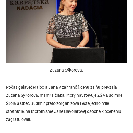
Zuzana Sýkorová.
Počas galavečera bola Jana v zahraničí, cenu za ňu prevzala
Zuzana Sýkorová, mamka žiaka, ktorý navštevuje ZŠ v Budimíre.
Škola a Obec Budimír preto zorganizovali ešte jedno milé
stretnutie, na ktorom sme Jane Bavoľárovej osobne k oceneniu
zagratulovali.