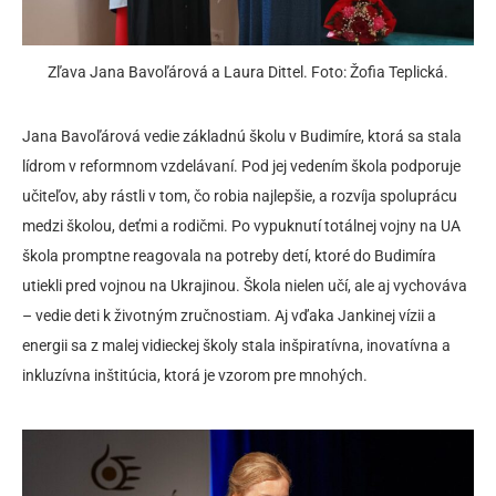
Zľava Jana Bavoľárová a Laura Dittel. Foto: Žofia Teplická.
Jana Bavoľárová vedie základnú školu v Budimíre, ktorá sa stala
lídrom v reformnom vzdelávaní. Pod jej vedením škola podporuje
učiteľov, aby rástli v tom, čo robia najlepšie, a rozvíja spoluprácu
medzi školou, deťmi a rodičmi. Po vypuknutí totálnej vojny na UA
škola promptne reagovala na potreby detí, ktoré do Budimíra
utiekli pred vojnou na Ukrajinou. Škola nielen učí, ale aj vychováva
– vedie deti k životným zručnostiam. Aj vďaka Jankinej vízii a
energii sa z malej vidieckej školy stala inšpiratívna, inovatívna a
inkluzívna inštitúcia, ktorá je vzorom pre mnohých.