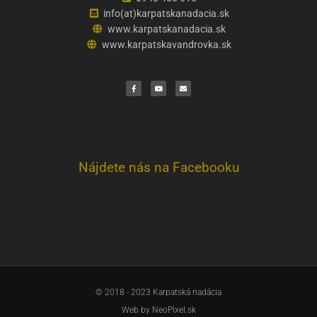
info(at)karpatskanadacia.sk
www.karpatskanadacia.sk
www.karpatskavandrovka.sk
F
Y
E
a
o
n
c
u
v
e
t
e
b
u
l
o
b
o
o
e
p
k
e
Nájdete nás na Facebooku
© 2018 - 2023 Karpatská nadácia
Web by
NeoPixel.sk