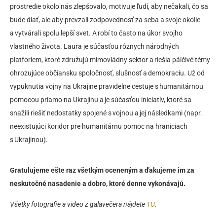
prostredie okolo nás zlepšovalo, motivuje ľudí, aby nečakali, čo sa
bude diať, ale aby prevzali zodpovednosť za seba a svoje okolie
a vytvárali spolu lepší svet. A robí to často na úkor svojho
vlastného života. Laura je súčasťou rôznych národných
platforiem, ktoré združujú mimovládny sektor a riešia pálčivé témy
ohrozujúce občiansku spoločnosť, slušnosť a demokraciu. Už od
vypuknutia vojny na Ukrajine pravidelne cestuje s humanitárnou
pomocou priamo na Ukrajinu a je súčasťou iniciatív, ktoré sa
snažili riešiť nedostatky spojené s vojnou a jej následkami (napr.
neexistujúci koridor pre humanitárnu pomoc na hraniciach
s Ukrajinou).
Gratulujeme ešte raz všetkým oceneným a ďakujeme im za
neskutočné nasadenie a dobro, ktoré denne vykonávajú.
Všetky fotografie a video z galavečera nájdete
TU
.