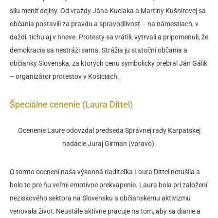
silu meniť dejiny. Od vraždy Jána Kuciaka a Martiny Kušnírovej sa
občania postavili za pravdu a spravodlivosť – na námestiach, v
daždi, tichu aj v hneve. Protesty sa vrátili, vytrvali a pripomenuli, že
demokracia sa nestráži sama. Strážia ju statoční občania a
občianky Slovenska, za ktorých cenu symbolicky prebral Ján Gálik
– organizátor protestov v Košiciach..
Špeciálne cenenie (Laura Dittel)
Ocenenie Laure odovzdal predseda Správnej rady Karpatskej
nadácie Juraj Girman (vpravo).
O tomto ocenení naša výkonná riaditeľka Laura Dittel netušila a
bolo to pre ňu veľmi emotívne prekvapenie. Laura bola pri založení
neziskového sektora na Slovensku a občianskemu aktivizmu
venovala život. Neustále aktívne pracuje na tom, aby sa dianie a