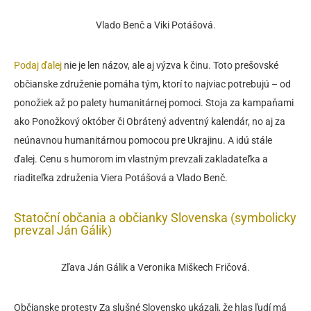
Vlado Benč a Viki Potášová.
Podaj ďalej
nie je len názov, ale aj výzva k činu. Toto prešovské
občianske združenie pomáha tým, ktorí to najviac potrebujú – od
ponožiek až po palety humanitárnej pomoci. Stoja za kampaňami
ako Ponožkový október či Obrátený adventný kalendár, no aj za
neúnavnou humanitárnou pomocou pre Ukrajinu. A idú stále
ďalej. Cenu s humorom im vlastným prevzali zakladateľka a
riaditeľka združenia Viera Potášová a Vlado Benč.
Statoční občania a občianky Slovenska (symbolicky
prevzal Ján Gálik)
Zľava Ján Gálik a Veronika Miškech Fričová.
Občianske protesty Za slušné Slovensko ukázali, že hlas ľudí má