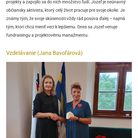
projekty a zapojilo sa do nich množstvo ľudí. Jozef je neúnavný
občiansky aktivista, ktorý celý život pracuje pre svoje okolie. Je
známy tým, že svoje skúsenosti vždy rád posúva ďalej – najmä
tým, ktorí chcú meniť veci k lepšiemu. Dnes sa Jozef venuje
fundraisingu a projektovému manažmentu.
Vzdelávanie (Jana Bavoľárová)