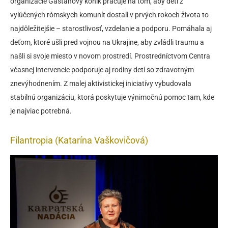
organizácie Gaštanový koník pracuje na tom, aby deti z
vylúčených rómskych komunít dostali v prvých rokoch života to
najdôležitejšie – starostlivosť, vzdelanie a podporu. Pomáhala aj
deťom, ktoré ušli pred vojnou na Ukrajine, aby zvládli traumu a
našli si svoje miesto v novom prostredí. Prostredníctvom Centra
včasnej intervencie podporuje aj rodiny detí so zdravotným
znevýhodnením. Z malej aktivistickej iniciatívy vybudovala
stabilnú organizáciu, ktorá poskytuje výnimočnú pomoc tam, kde
je najviac potrebná.
Filantropia (Katarína Vaškovičová)