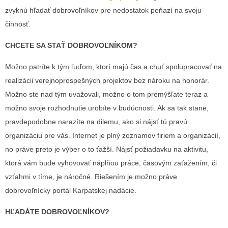
zvyknú hľadať dobrovoľníkov pre nedostatok peňazí na svoju
činnosť.
CHCETE SA STAŤ DOBROVOĽNÍKOM?
Možno patríte k tým ľuďom, ktorí majú čas a chuť spolupracovať na
realizácii verejnoprospešných projektov bez nároku na honorár.
Možno ste nad tým uvažovali, možno o tom premýšľate teraz a
možno svoje rozhodnutie urobíte v budúcnosti. Ak sa tak stane,
pravdepodobne narazíte na dilemu, ako si nájsť tú pravú
organizáciu pre vás. Internet je plný zoznamov firiem a organizácií,
no práve preto je výber o to ťažší. Nájsť požiadavku na aktivitu,
ktorá vám bude vyhovovať náplňou práce, časovým zaťažením, či
vzťahmi v tíme, je náročné. Riešením je možno práve
dobrovoľnícky portál Karpatskej nadácie.
HĽADÁTE DOBROVOĽNÍKOV?