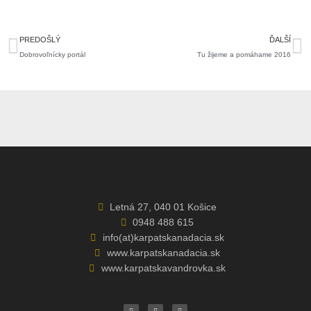
Prev
Ďa
PREDOŠLÝ
ĎALŠÍ
Dobrovoľnícky portál
Tu žijeme a pomáhame 2016
Letná 27, 040 01 Košice
0948 488 615
info(at)karpatskanadacia.sk
www.karpatskanadacia.sk
www.karpatskavandrovka.sk
F
Y
E
a
o
n
c
u
v