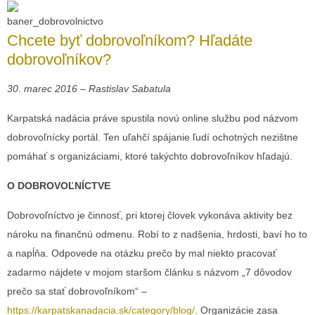
Chcete byť dobrovoľníkom? Hľadáte
dobrovoľníkov?
30. marec 2016 – Rastislav Sabatula
Karpatská nadácia práve spustila novú online službu pod názvom
dobrovoľnícky portál. Ten uľahčí spájanie ľudí ochotných nezištne
pomáhať s organizáciami, ktoré takýchto dobrovoľníkov hľadajú.
O DOBROVOĽNÍCTVE
Dobrovoľníctvo je činnosť, pri ktorej človek vykonáva aktivity bez
nároku na finančnú odmenu. Robí to z nadšenia, hrdosti, baví ho to
a napĺňa. Odpovede na otázku prečo by mal niekto pracovať
zadarmo nájdete v mojom staršom článku s názvom „7 dôvodov
prečo sa stať dobrovoľníkom“ –
https://karpatskanadacia.sk/category/blog/
. Organizácie zasa