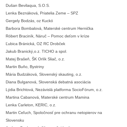
Dušan Bevilaqua, S.O.S.
Lenka Beznáková, Priatelia Zeme – SPZ
Gergely Bodzás, oz Kuckó
Barbora Bombalová, Materské centrum Hernička
Róbert Braciník, Náruč – Pomoc deťom v kríze
Ľubica Bránická, OZ RC Drobček
Jakub Branický,o.z. TICHO a spol.
Matej Brašeň, ŠK Orlík Sliač, o.z.
Martin Buňo, Bystriny
Mária Budzáková, Slovenský skauting, o.z.
Diana Bulganová, Slovenská debatná asociácia
Lýdia Brichtová, Nezávislá platforma SocioFórum, o.z.
Martina Cabanová, Materské centrum Mamina
Lenka Carleton, KERIC, o.z.
Martin Ceľuch, Spoločnosť pre ochranu netopierov na
Slovensku