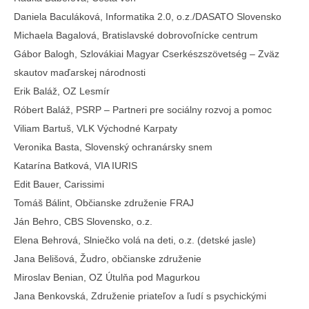
Daniela Baculáková, Informatika 2.0, o.z./DASATO Slovensko
Michaela Bagalová, Bratislavské dobrovoľnícke centrum
Gábor Balogh, Szlovákiai Magyar Cserkészszövetség – Zväz
skautov maďarskej národnosti
Erik Baláž, OZ Lesmír
Róbert Baláž, PSRP – Partneri pre sociálny rozvoj a pomoc
Viliam Bartuš, VLK Východné Karpaty
Veronika Basta, Slovenský ochranársky snem
Katarína Batková, VIA IURIS
Edit Bauer, Carissimi
Tomáš Bálint, Občianske združenie FRAJ
Ján Behro, CBS Slovensko, o.z.
Elena Behrová, Slniečko volá na deti, o.z. (detské jasle)
Jana Belišová, Žudro, občianske združenie
Miroslav Benian, OZ Útulňa pod Magurkou
Jana Benkovská, Združenie priateľov a ľudí s psychickými