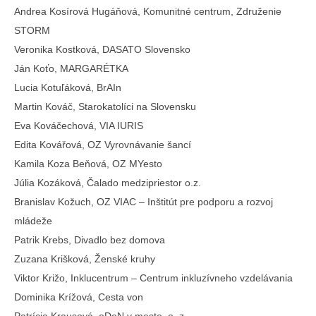
Andrea Kosírová Hugáňová, Komunitné centrum, Združenie
STORM
Veronika Kostková, DASATO Slovensko
Ján Koťo, MARGARÉTKA
Lucia Kotuľáková, BrAIn
Martin Kováč, Starokatolíci na Slovensku
Eva Kováčechová, VIA IURIS
Edita Kovářová, OZ Vyrovnávanie šancí
Kamila Koza Beňová, OZ MYesto
Júlia Kozáková, Čalado medzipriestor o.z.
Branislav Kožuch, OZ VIAC – Inštitút pre podporu a rozvoj
mládeže
Patrik Krebs, Divadlo bez domova
Zuzana Krišková, Ženské kruhy
Viktor Križo, Inklucentrum – Centrum inkluzívneho vzdelávania
Dominika Krížová, Cesta von