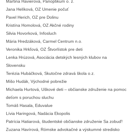
Martina Havierová, Panoptikum o. z.
Jana Helíková, OZ Umenie počuť
Pavel Herich, OZ pre Dolinu
Kristína Homolová, OZ Akčné rodiny
Silvia Hovorková, Infosluch
Mária Hredzáková, Carmel Centrum n.o.
Veronika Hrkľová, OZ Štvorlístok pre deti
Lenka Hrúzová, Asociácia detských lesných klubov na
Slovensku
Terézia Hubáčková, Skutočne zdravá škola o.z.
Mišo Hudák, Východné pobrežie
Michaela Hurtová, Uškové deti – občianske združenie na pomoc
deťom s poruchou sluchu
Tomáš Hasala, Eduvalue
Lívia Haringová, Nadácia Ekopolis
Patrícia Hatiarová, študentské občianske združenie Sa zobuď!
Zuzana Havírová, Rómske advokačné a výskumné stredisko