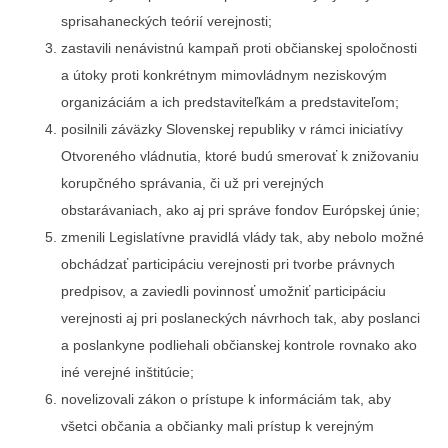
sprisahaneckých teórií verejnosti;
zastavili nenávistnú kampaň proti občianskej spoločnosti
a útoky proti konkrétnym mimovládnym neziskovým
organizáciám a ich predstaviteľkám a predstaviteľom;
posilnili záväzky Slovenskej republiky v rámci iniciatívy
Otvoreného vládnutia, ktoré budú smerovať k znižovaniu
korupčného správania, či už pri verejných
obstarávaniach, ako aj pri správe fondov Európskej únie;
zmenili Legislatívne pravidlá vlády tak, aby nebolo možné
obchádzať participáciu verejnosti pri tvorbe právnych
predpisov, a zaviedli povinnosť umožniť participáciu
verejnosti aj pri poslaneckých návrhoch tak, aby poslanci
a poslankyne podliehali občianskej kontrole rovnako ako
iné verejné inštitúcie;
novelizovali zákon o prístupe k informáciám tak, aby
všetci občania a občianky mali prístup k verejným