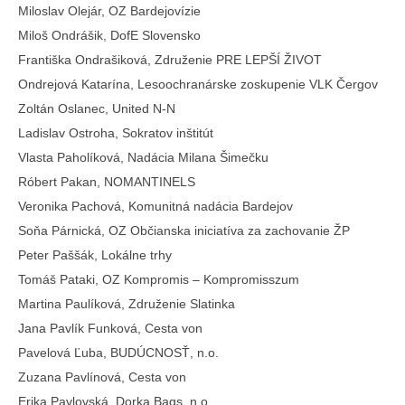
Miloslav Olejár, OZ Bardejovízie
Miloš Ondrášik, DofE Slovensko
Františka Ondrašiková, Združenie PRE LEPŠÍ ŽIVOT
Ondrejová Katarína, Lesoochranárske zoskupenie VLK Čergov
Zoltán Oslanec, United N-N
Ladislav Ostroha, Sokratov inštitút
Vlasta Paholíková, Nadácia Milana Šimečku
Róbert Pakan, NOMANTINELS
Veronika Pachová, Komunitná nadácia Bardejov
Soňa Párnická, OZ Občianska iniciatíva za zachovanie ŽP
Peter Paššák, Lokálne trhy
Tomáš Pataki, OZ Kompromis – Kompromisszum
Martina Paulíková, Združenie Slatinka
Jana Pavlík Funková, Cesta von
Pavelová Ľuba, BUDÚCNOSŤ, n.o.
Zuzana Pavlínová, Cesta von
Erika Pavlovská, Dorka Bags, n.o.