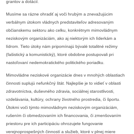
grantov a dotácií.
Musíme sa rázne ohradiť aj voči hrubým a znevažujúcim
verbálnym útokom vládnych predstaviteľov adresovaným
občianskemu sektoru ako celku, konkrétnym mimovládnym
neziskovým organizáciám, ako aj niektorým ich líderkám a
lídrom. Tieto útoky nám pripomínajú bývalé totalitné režimy
(fašistický a komunistický), ktoré obdobne postupovali pri
nastoľovaní nedemokratického politického poriadku.
Mimovládne neziskové organizácie dnes v mnohých oblastiach
činnosti suplujú nefunkčný štát. Najlepšie je to vidieť v oblasti
zdravotníctva, duševného zdravia, sociálnej starostlivosti,
vzdelávania, kultúry, ochrany životného prostredia, či športu.
Útokmi voči týmto mimovládnym neziskovým organizáciám,
rušením či obmedzovaním ich financovania, či zmenšovaním
priestoru pre ich participáciu ohrozujete fungovanie
verejnoprospešných činností a služieb, ktoré v plnej miere