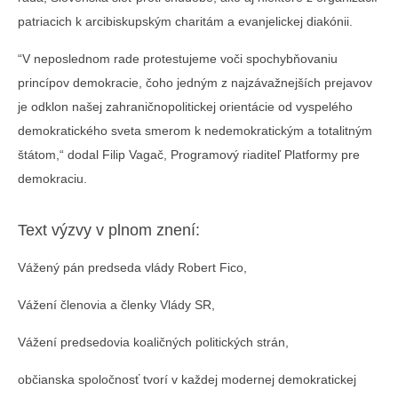
patriacich k arcibiskupským charitám a evanjelickej diakónii.
“V neposlednom rade protestujeme voči spochybňovaniu
princípov demokracie, čoho jedným z najzávažnejších prejavov
je odklon našej zahraničnopolitickej orientácie od vyspelého
demokratického sveta smerom k nedemokratickým a totalitným
štátom,“ dodal Filip Vagač, Programový riaditeľ Platformy pre
demokraciu.
Text výzvy v plnom znení:
Vážený pán predseda vlády Robert Fico,
Vážení členovia a členky Vlády SR,
Vážení predsedovia koaličných politických strán,
občianska spoločnosť tvorí v každej modernej demokratickej