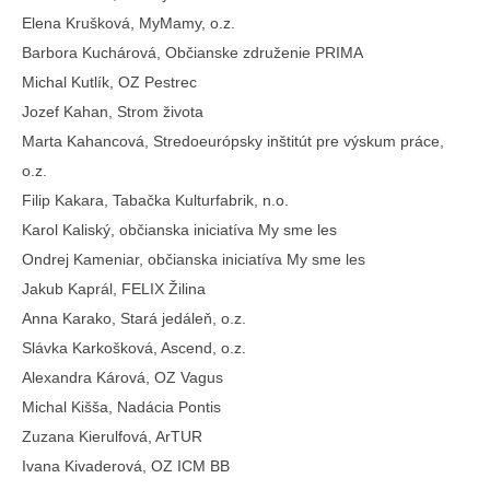
Elena Krušková, MyMamy, o.z.
Barbora Kuchárová, Občianske združenie PRIMA
Michal Kutlík, OZ Pestrec
Jozef Kahan, Strom života
Marta Kahancová, Stredoeurópsky inštitút pre výskum práce,
o.z.
Filip Kakara, Tabačka Kulturfabrik, n.o.
Karol Kaliský, občianska iniciatíva My sme les
Ondrej Kameniar, občianska iniciatíva My sme les
Jakub Kaprál, FELIX Žilina
Anna Karako, Stará jedáleň, o.z.
Slávka Karkošková, Ascend, o.z.
Alexandra Kárová, OZ Vagus
Michal Kišša, Nadácia Pontis
Zuzana Kierulfová, ArTUR
Ivana Kivaderová, OZ ICM BB