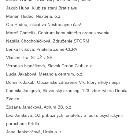
Jakub Huba, Klub za starú Bratislavu
Marián Hudec, Nexteria, o.z.
Oto Hudec, iniciatíva Nestrácajme čas!
Maroš Chmelík, Centrum komunitného organizovania
Natália Chocholáčková, Združenie STORM
Lenka Ilčíková, Priatelia Zeme-CEPA
Vladimír Ira, STUŽ v SR
Veronika Ivančíková, Slovak Crohn Club, o.z.
Lucia Jakabová, Metanoia centrum, o.z.
Dominik Jakub, Občianske združenie Vlk, ktorý nikdy nespí
Ľudmila Janigová, Slovenský skauting, 123. zbor rytiera Donča
Zvolen
Zuzana Janíčková, Atrium BB, o.z.
Eva Janíková, OZ príbuzných, priateľov a ľudí s psychickými
poruchami Krídla
Jana Jankovičová, Ursia o. z.