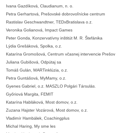
Ivana Gazdíková, Claudianum, n. o.
Petra Gerhartová, Prešovské dobrovoľnícke centrum
Rastislav Geschwandtner, TEDxBratislava o.z.
Veronika Golianová, Impact Games
Peter Gonda, Konzervatívny inštitút M. R. Štefánika
Lýdia Grešáková, Spolka, o.z.
Katarína Gromošová, Centrum včasnej intervencie Prešov
Juliana Gubišová, Odpútaj sa
Tomáš Gulán, MARTinklúzia, o.z.
Petra Guntášová, MyMamy, o.z.
Gyenes Gabriel, o.z. MASZLO Polgári Társulás.
Győriová Margita, FEMIT
Katarína Habláková, Most domov, o.z.
Zuzana Hajster Vozárová, Most domov, o.z.
Vladimír Hambálek, Coachingplus
Michal Haring, My sme les