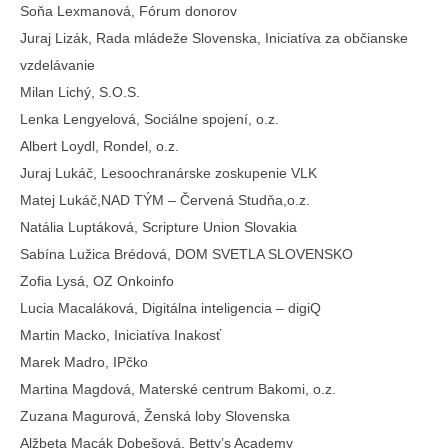
Soňa Lexmanová, Fórum donorov
Juraj Lizák, Rada mládeže Slovenska, Iniciatíva za občianske
vzdelávanie
Milan Lichý, S.O.S.
Lenka Lengyelová, Sociálne spojení, o.z.
Albert Loydl, Rondel, o.z.
Juraj Lukáč, Lesoochranárske zoskupenie VLK
Matej Lukáč,NAD TÝM – Červená Studňa,o.z.
Natália Luptáková, Scripture Union Slovakia
Sabína Lužica Brédová, DOM SVETLA SLOVENSKO
Zofia Lysá, OZ Onkoinfo
Lucia Macaláková, Digitálna inteligencia – digiQ
Martin Macko, Iniciatíva Inakosť
Marek Madro, IPčko
Martina Magdová, Materské centrum Bakomi, o.z.
Zuzana Magurová, Ženská loby Slovenska
Alžbeta Macák Dobešová, Betty’s Academy