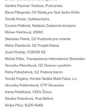
Sandra Pazman Tordová, Proti prúdu
Elena Pätoprstá, OZ Nádej pre Sad Janka Kráľa
Tomáš Peciar, Cyklokuchyňa
Zuzana Petková, Nadácia Zastavme korupciu
Miriam Petríková, KERIC
Stanislav Piatrik, OZ Pustovňa pre umenie
Mária Piatriková, OZ Projekt Kekse
Jozef Pirohár, FORUM NZ
Michal Piško, Transparency International Slovensko
Veronika Plesníková, OZ Downov syndróm
Petra Pobežalová, OZ Podivný baron
Tomáš Pogány, Horská Služba Malá Fatra, o.z.
Veronika Poklembová, ETP Slovensko
Ivana Poláčková, CEEV Živica
Sandra Polovková, Post Bellum
Ibolya Pőcz, KsZK-NaKK