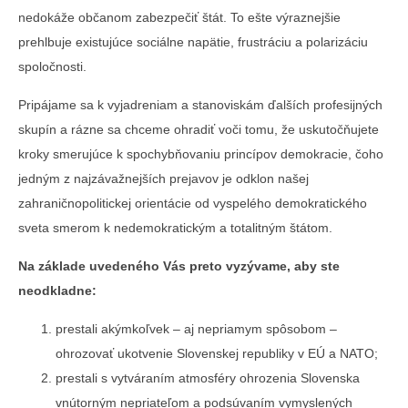
nedokáže občanom zabezpečiť štát. To ešte výraznejšie
prehlbuje existujúce sociálne napätie, frustráciu a polarizáciu
spoločnosti.
Pripájame sa k vyjadreniam a stanoviskám ďalších profesijných
skupín a rázne sa chceme ohradiť voči tomu, že uskutočňujete
kroky smerujúce k spochybňovaniu princípov demokracie, čoho
jedným z najzávažnejších prejavov je odklon našej
zahraničnopolitickej orientácie od vyspelého demokratického
sveta smerom k nedemokratickým a totalitným štátom.
Na základe uvedeného Vás preto vyzývame, aby ste
neodkladne:
prestali akýmkoľvek – aj nepriamym spôsobom –
ohrozovať ukotvenie Slovenskej republiky v EÚ a NATO;
prestali s vytváraním atmosféry ohrozenia Slovenska
vnútorným nepriateľom a podsúvaním vymyslených