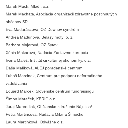
Marek Mach, Mladí, o.z.
Marek Machata, Asociácia organizácii zdravotne postihnutých
občanov SR
Eva Madarászová, OZ Downov syndróm
Andrea Madunová, Belasý motýľ o. z.
Barbora Majerová, OZ Sytev
Xénia Makarová, Nadácia Zastavme korupciu
Ivana Maleš, Inštitút cirkulárnej ekonomiky, o.z.
Daša Malíková, ALEJ poradenské centrum
Ľuboš Marcinek, Centrum pre podporu neformálneho
vzdelávania
Eduard Marček, Slovenské centrum fundraisingu
Šimon Mareček, KERIC o.z.
Juraj Marendiak, Občianske združenie Nájdi sa!
Petra Martincová, Nadácia Milana Šimečku
Laura Martinková, Odváźne o.z.