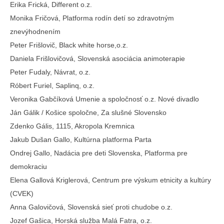
Erika Frická, Different o.z.
Monika Fričová, Platforma rodín detí so zdravotným
znevýhodnením
Peter Frišlovič, Black white horse,o.z.
Daniela Frišlovičová, Slovenská asociácia animoterapie
Peter Fudaly, Návrat, o.z.
Róbert Furiel, Saplinq, o.z.
Veronika Gabčíková Umenie a spoločnosť o.z. Nové divadlo
Ján Gálik / Košice spoločne, Za slušné Slovensko
Zdenko Gális, 1115, Akropola Kremnica
Jakub Dušan Gallo, Kultúrna platforma Parta
Ondrej Gallo, Nadácia pre deti Slovenska, Platforma pre
demokraciu
Elena Gallová Kriglerová, Centrum pre výskum etnicity a kultúry
(CVEK)
Anna Galovičová, Slovenská sieť proti chudobe o.z.
Jozef Gašica, Horská služba Malá Fatra, o.z.