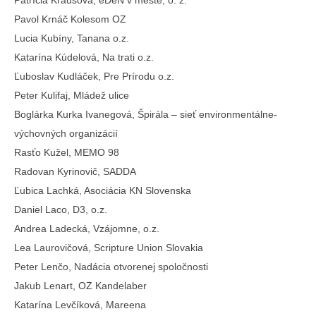
Patrícia Krausová, eDeN v meste, o. z.
Pavol Krnáč Kolesom OZ
Lucia Kubíny, Tanana o.z.
Katarína Kúdelová, Na trati o.z.
Ľuboslav Kudláček, Pre Prírodu o.z.
Peter Kulifaj, Mládež ulice
Boglárka Kurka Ivanegová, Špirála – sieť environmentálne-
výchovných organizácií
Rasťo Kužel, MEMO 98
Radovan Kyrinovič, SADDA
Ľubica Lachká, Asociácia KN Slovenska
Daniel Laco, D3, o.z.
Andrea Ladecká, Vzájomne, o.z.
Lea Laurovičová, Scripture Union Slovakia
Peter Lenčo, Nadácia otvorenej spoločnosti
Jakub Lenart, OZ Kandelaber
Katarína Levčíková, Mareena