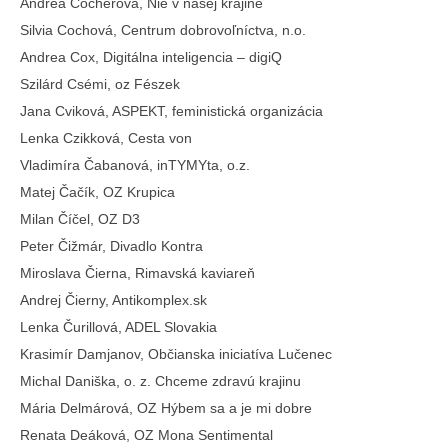
Andrea Cocherová, Nie v našej krajine
Silvia Cochová, Centrum dobrovoľníctva, n.o.
Andrea Cox, Digitálna inteligencia – digiQ
Szilárd Csémi, oz Fészek
Jana Cviková, ASPEKT, feministická organizácia
Lenka Czikková, Cesta von
Vladimíra Čabanová, inTYMYta, o.z.
Matej Čačík, OZ Krupica
Milan Číčel, OZ D3
Peter Čižmár, Divadlo Kontra
Miroslava Čierna, Rimavská kaviareň
Andrej Čierny, Antikomplex.sk
Lenka Čurillová, ADEL Slovakia
Krasimír Damjanov, Občianska iniciatíva Lučenec
Michal Daniška, o. z. Chceme zdravú krajinu
Mária Delmárová, OZ Hýbem sa a je mi dobre
Renata Deáková, OZ Mona Sentimental