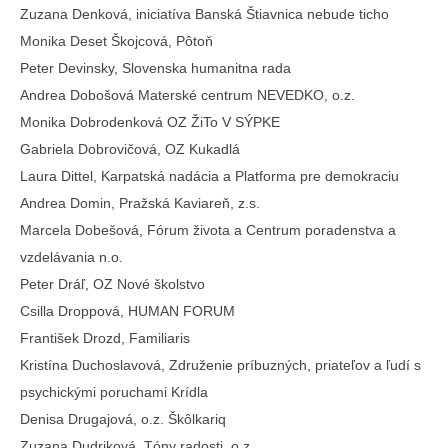
Zuzana Denková, iniciatíva Banská Štiavnica nebude ticho
Monika Deset Škojcová, Pôtoň
Peter Devinsky, Slovenska humanitna rada
Andrea Dobošová Materské centrum NEVEDKO, o.z.
Monika Dobrodenková OZ ŽiTo V SÝPKE
Gabriela Dobrovičová, OZ Kukadlá
Laura Dittel, Karpatská nadácia a Platforma pre demokraciu
Andrea Domin, Pražská Kaviareň, z.s.
Marcela Dobešová, Fórum života a Centrum poradenstva a
vzdelávania n.o.
Peter Dráľ, OZ Nové školstvo
Csilla Droppová, HUMAN FORUM
František Drozd, Familiaris
Kristína Duchoslavová, Združenie príbuzných, priateľov a ľudí s
psychickými poruchami Krídla
Denisa Drugajová, o.z. Škôlkariq
Zuzana Dudriková, Tóny radosti, o.z.