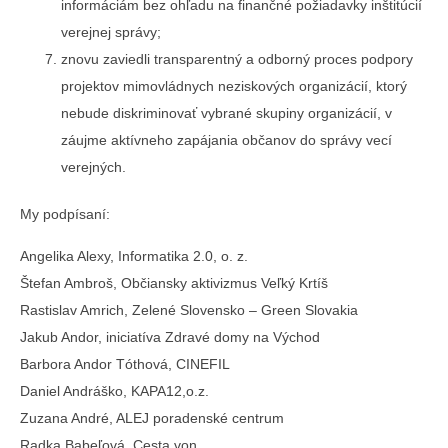
informáciám bez ohľadu na finančné požiadavky inštitúcií
verejnej správy;
znovu zaviedli transparentný a odborný proces podpory
projektov mimovládnych neziskových organizácií, ktorý
nebude diskriminovať vybrané skupiny organizácií, v
záujme aktívneho zapájania občanov do správy vecí
verejných.
My podpísaní:
Angelika Alexy, Informatika 2.0, o. z.
Štefan Ambroš, Občiansky aktivizmus Veľký Krtíš
Rastislav Amrich, Zelené Slovensko – Green Slovakia
Jakub Andor, iniciatíva Zdravé domy na Východ
Barbora Andor Tóthová, CINEFIL
Daniel Andráško, KAPA12,o.z.
Zuzana André, ALEJ poradenské centrum
Radka Babeľová, Cesta von