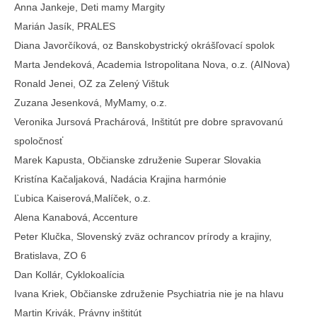
Anna Jankeje, Deti mamy Margity
Marián Jasík, PRALES
Diana Javorčíková, oz Banskobystrický okrášľovací spolok
Marta Jendeková, Academia Istropolitana Nova, o.z. (AINova)
Ronald Jenei, OZ za Zelený Vištuk
Zuzana Jesenková, MyMamy, o.z.
Veronika Jursová Prachárová, Inštitút pre dobre spravovanú
spoločnosť
Marek Kapusta, Občianske združenie Superar Slovakia
Kristína Kačaljaková, Nadácia Krajina harmónie
Ľubica Kaiserová,Malíček, o.z.
Alena Kanabová, Accenture
Peter Klučka, Slovenský zväz ochrancov prírody a krajiny,
Bratislava, ZO 6
Dan Kollár, Cyklokoalícia
Ivana Kriek, Občianske združenie Psychiatria nie je na hlavu
Martin Krivák, Právny inštitút