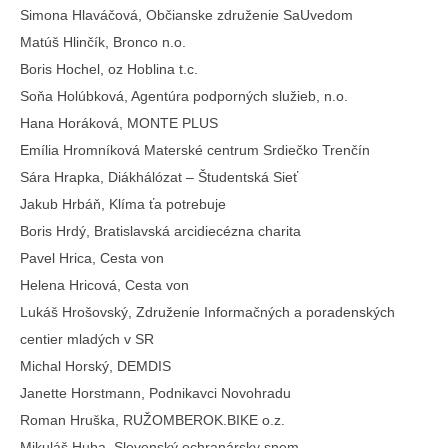
Simona Hlaváčová, Občianske združenie SaUvedom
Matúš Hlinčík, Bronco n.o.
Boris Hochel, oz Hoblina t.c.
Soňa Holúbková, Agentúra podporných služieb, n.o.
Hana Horáková, MONTE PLUS
Emília Hromníková Materské centrum Srdiečko Trenčín
Sára Hrapka, Diákhálózat – Študentská Sieť
Jakub Hrbáň, Klíma ťa potrebuje
Boris Hrdý, Bratislavská arcidiecézna charita
Pavel Hrica, Cesta von
Helena Hricová, Cesta von
Lukáš Hrošovský, Združenie Informačných a poradenských
centier mladých v SR
Michal Horský, DEMDIS
Janette Horstmann, Podnikavci Novohradu
Roman Hruška, RUŽOMBEROK.BIKE o.z.
Mikuláš Huba, Slovenský ochranársky snem