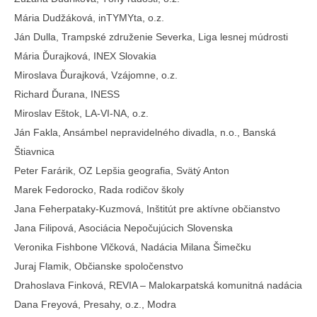
Mária Dudžáková, inTYMYta, o.z.
Ján Dulla, Trampské združenie Severka, Liga lesnej múdrosti
Mária Ďurajková, INEX Slovakia
Miroslava Ďurajková, Vzájomne, o.z.
Richard Ďurana, INESS
Miroslav Eštok, LA-VI-NA, o.z.
Ján Fakla, Ansámbel nepravidelného divadla, n.o., Banská
Štiavnica
Peter Farárik, OZ Lepšia geografia, Svätý Anton
Marek Fedorocko, Rada rodičov školy
Jana Feherpataky-Kuzmová, Inštitút pre aktívne občianstvo
Jana Filipová, Asociácia Nepočujúcich Slovenska
Veronika Fishbone Vlčková, Nadácia Milana Šimečku
Juraj Flamik, Občianske spoločenstvo
Drahoslava Finková, REVIA – Malokarpatská komunitná nadácia
Dana Freyová, Presahy, o.z., Modra