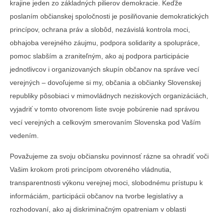
krajine jeden zo základných pilierov demokracie. Keďže
poslaním občianskej spoločnosti je posilňovanie demokratických
princípov, ochrana práv a slobôd, nezávislá kontrola moci,
obhajoba verejného záujmu, podpora solidarity a spolupráce,
pomoc slabším a zraniteľným, ako aj podpora participácie
jednotlivcov i organizovaných skupín občanov na správe vecí
verejných – dovoľujeme si my, občania a občianky Slovenskej
republiky pôsobiaci v mimovládnych neziskových organizáciách,
vyjadriť v tomto otvorenom liste svoje pobúrenie nad správou
vecí verejných a celkovým smerovaním Slovenska pod Vaším
vedením.
Považujeme za svoju občiansku povinnosť rázne sa ohradiť voči
Vašim krokom proti princípom otvoreného vládnutia,
transparentnosti výkonu verejnej moci, slobodnému prístupu k
informáciám, participácii občanov na tvorbe legislatívy a
rozhodovaní, ako aj diskriminačným opatreniam v oblasti