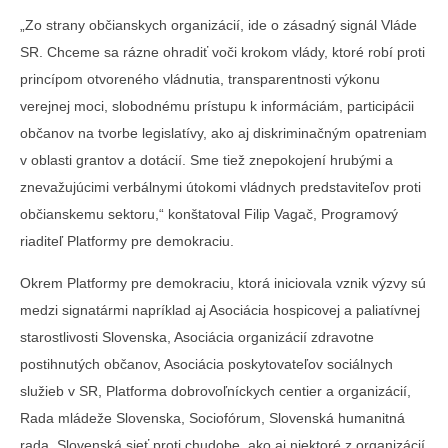
„Zo strany občianskych organizácií, ide o zásadný signál Vláde
SR. Chceme sa rázne ohradiť voči krokom vlády, ktoré robí proti
princípom otvoreného vládnutia, transparentnosti výkonu
verejnej moci, slobodnému prístupu k informáciám, participácii
občanov na tvorbe legislatívy, ako aj diskriminačným opatreniam
v oblasti grantov a dotácií. Sme tiež znepokojení hrubými a
znevažujúcimi verbálnymi útokomi vládnych predstaviteľov proti
občianskemu sektoru,“ konštatoval Filip Vagač, Programový
riaditeľ Platformy pre demokraciu.
Okrem Platformy pre demokraciu, ktorá iniciovala vznik výzvy sú
medzi signatármi napríklad aj Asociácia hospicovej a paliatívnej
starostlivosti Slovenska, Asociácia organizácií zdravotne
postihnutých občanov, Asociácia poskytovateľov sociálnych
služieb v SR, Platforma dobrovoľníckych centier a organizácií,
Rada mládeže Slovenska, Sociofórum, Slovenská humanitná
rada, Slovenská sieť proti chudobe, ako aj niektoré z organizácií