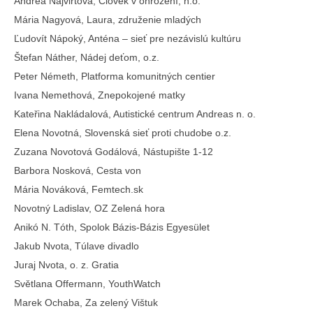
Andrea Najvirtová, Človek v ohrození, n.o.
Mária Nagyová, Laura, združenie mladých
Ľudovít Nápoký, Anténa – sieť pre nezávislú kultúru
Štefan Náther, Nádej deťom, o.z.
Peter Németh, Platforma komunitných centier
Ivana Nemethová, Znepokojené matky
Kateřina Nakládalová, Autistické centrum Andreas n. o.
Elena Novotná, Slovenská sieť proti chudobe o.z.
Zuzana Novotová Godálová, Nástupište 1-12
Barbora Nosková, Cesta von
Mária Nováková, Femtech.sk
Novotný Ladislav, OZ Zelená hora
Anikó N. Tóth, Spolok Bázis-Bázis Egyesület
Jakub Nvota, Túlave divadlo
Juraj Nvota, o. z. Gratia
Světlana Offermann, YouthWatch
Marek Ochaba, Za zelený Vištuk