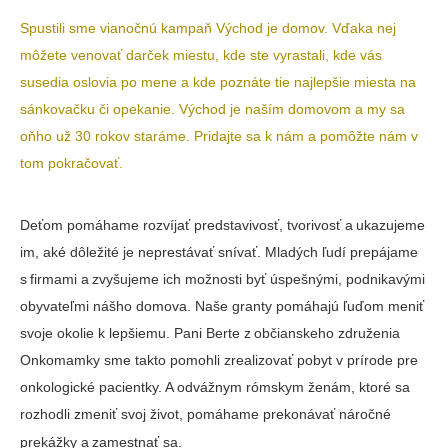
Spustili sme vianočnú kampaň Východ je domov. Vďaka nej
môžete venovať darček miestu, kde ste vyrastali, kde vás
susedia oslovia po mene a kde poznáte tie najlepšie miesta na
sánkovačku či opekanie. Východ je naším domovom a my sa
oňho už 30 rokov staráme. Pridajte sa k nám a pomôžte nám v
tom pokračovať.
Deťom pomáhame rozvíjať predstavivosť, tvorivosť a ukazujeme
im, aké dôležité je neprestávať snívať. Mladých ľudí prepájame
s firmami a zvyšujeme ich možnosti byť úspešnými, podnikavými
obyvateľmi nášho domova. Naše granty pomáhajú ľuďom meniť
svoje okolie k lepšiemu. Pani Berte z občianskeho združenia
Onkomamky sme takto pomohli zrealizovať pobyt v prírode pre
onkologické pacientky. A odvážnym rómskym ženám, ktoré sa
rozhodli zmeniť svoj život, pomáhame prekonávať náročné
prekážky a zamestnať sa.