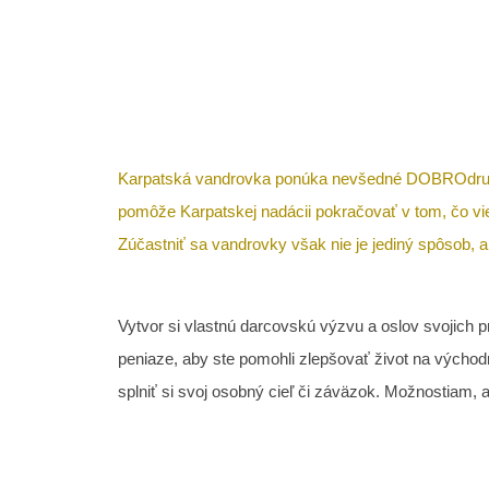
Karpatská vandrovka
ponúka nevšedné DOBROdružts
pomôže Karpatskej nadácii pokračovať v tom, čo vi
Zúčastniť sa vandrovky však nie je jediný spôsob,
Vytvor si vlastnú darcovskú výzvu a oslov svojich p
peniaze, aby ste pomohli zlepšovať život na vých
splniť si svoj osobný cieľ či záväzok. Možnostiam, 