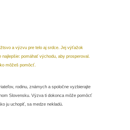
vo a výzvu pre telo aj srdce. Jej výťažok
e najlepšie: pomáhať východu, aby prosperoval.
 ako môžeš pomôcť.
riateľov, rodinu, známych a spoločne vyzbierajte
odnom Slovensku. Výzva ti dokonca môže pomôcť
ako ju uchopiť, sa medze nekladú.