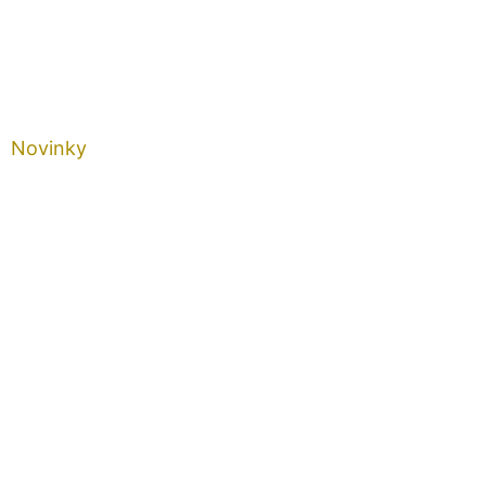
Novinky
Vyzbieraj peniaze
PRI