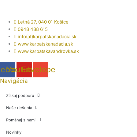
Letná 27, 040 01 Košice
0948 488 615
info(at)karpatskanadacia.sk
www.karpatskanadacia.sk
www.karpatskavandrovka.sk
cebook
Youtube
Envelope
Navigácia
Získaj podporu
Naše riešenia
Pomáhaj s nami
Novinky