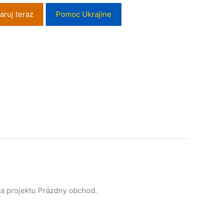
aruj teraz
Pomoc Ukrajine
ka projektu Prázdny obchod.