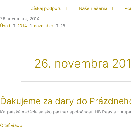
Získaj podporu
Naše riešenia
Po
26 novembra, 2014
Úvod
2014
november
26
26. novembra 20
Ďakujeme
za
Ďakujeme za dary do Prázdneh
dary
do
Karpatská nadácia sa ako partner spoločnosti HB Reavis – Aupa
Prázdneho
obchodu!
Čítať viac »