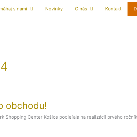
máhaj s nami
Novinky
O nás
Kontakt
D
14
o obchodu!
rk Shopping Center Košice podieľala na realizácii prvého roční