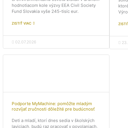
hodnotiacom kole výzvy EEA Civil Society
ktor
Fund Slovakia vyše 245-tisíc eur.
Výro
ZISTIŤ VIAC
ZISTI
02.07.2026
23
Podporte MyMachine: pomôžte mladým
rozvíjať zručnosti dôležité pre budúcnosť
Deti a mladí, ktorí dnes sedia v školských
laviciach, budú raz pracovať v povolaniach,