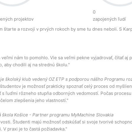
0
ených projektov
zapojených ľudí
m štarte a rozvoji v prvých rokoch by sme tu dnes neboli. S Ka
a veľmi nám to pomohlo. Vie sa veľmi pekne vyjadrovať, čítať aj p
, aby chodili aj na strednú školu."
uje školský klub vedený OZ ETP s podporou nášho Programu ro
tudentov je možnosť prakticky spoznať celý proces od myšlien
ať s ľuďmi rôzneho stupňa odborných vedomostí. Počas procesu 
čelom zlepšenia jeho vlastností."
 škola Košice - Partner programu MyMachine Slovakia
vosti. Študenti majú možnosť odskúšať si svoje tvorivé schopno
 V praxi je to častá požiadavka."