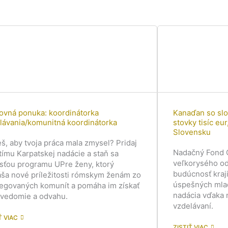
ovná ponuka: koordinátorka
Kanaďan so sl
lávania/komunitná koordinátorka
stovky tisíc e
Slovensku
š, aby tvoja práca mala zmysel? Pridaj
Nadačný Fond C
 tímu Karpatskej nadácie a staň sa
veľkorysého odk
sťou programu UPre ženy, ktorý
budúcnosť kraji
áša nové príležitosti rómskym ženám zo
úspešných mla
egovaných komunít a pomáha im získať
nadácia vďaka 
vedomie a odvahu.
vzdelávaní.
Ť VIAC
ZISTIŤ VIAC