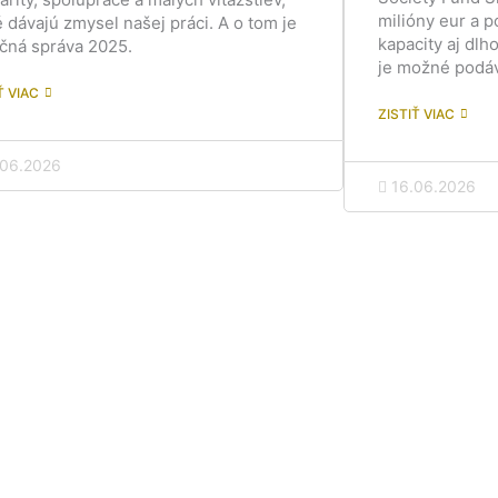
milióny eur a p
é dávajú zmysel našej práci. A o tom je
kapacity aj dlh
čná správa 2025.
je možné podáv
Ť VIAC
ZISTIŤ VIAC
.06.2026
16.06.2026