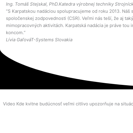
Ing. Tomáš Stejskal, PhD.
Katedra výrobnej techniky Strojní
“S Karpatskou nadáciou spolupracujeme od roku 2013. Náš spo
spoločenskej zodpovednosti (CSR). Veľmi nás teší, že aj 
mimopracovných aktivitách. Karpatská nadácia je práve tou 
koncom.“
Lívia Gaľová
T-Systems Slovakia
Video Kde kvitne budúcnosť veľmi citlivo upozorňuje na situác