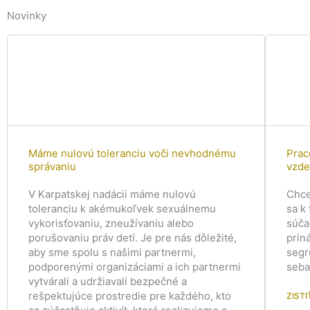
Novinky
Máme nulovú toleranciu voči nevhodnému
Prac
správaniu
vzde
V Karpatskej nadácii máme nulovú
Chce
toleranciu k akémukoľvek sexuálnemu
sa k
vykorisťovaniu, zneužívaniu alebo
súča
porušovaniu práv detí. Je pre nás dôležité,
prin
aby sme spolu s našimi partnermi,
segr
podporenými organizáciami a ich partnermi
seba
vytvárali a udržiavali bezpečné a
rešpektujúce prostredie pre každého, kto
ZISTI