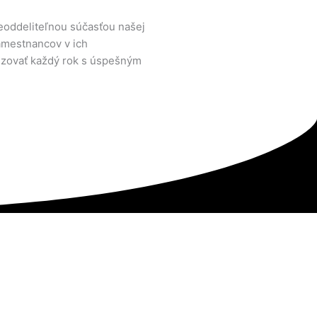
neoddeliteľnou súčasťou našej
amestnancov v ich
lizovať každý rok s úspešným