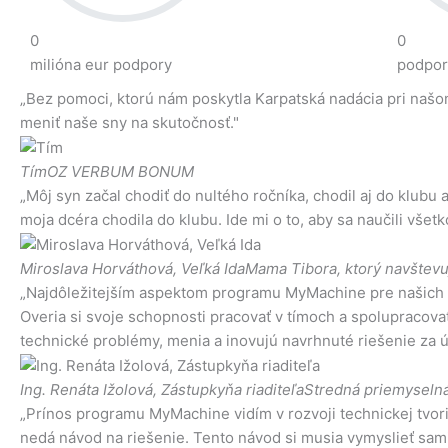
0
0
milióna eur podpory
podpor
„Bez pomoci, ktorú nám poskytla Karpatská nadácia pri našo
meniť naše sny na skutočnosť."
Tím
OZ VERBUM BONUM
„Môj syn začal chodiť do nultého ročníka, chodil aj do klubu 
moja dcéra chodila do klubu. Ide mi o to, aby sa naučili všetko
Miroslava Horváthová, Veľká Ida
Mama Tibora, ktorý navštev
„Najdôležitejším aspektom programu MyMachine pre našich š
Overia si svoje schopnosti pracovať v tímoch a spolupracov
technické problémy, menia a inovujú navrhnuté riešenie za ú
Ing. Renáta Ižolová, Zástupkyňa riaditeľa
Stredná priemyselná
„Prínos programu MyMachine vidím v rozvoji technickej tvori
nedá návod na riešenie. Tento návod si musia vymyslieť sami.