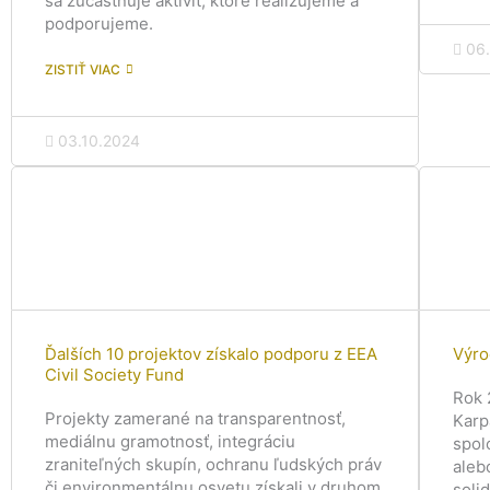
sa zúčastňuje aktivít, ktoré realizujeme a
podporujeme.
06
ZISTIŤ VIAC
03.10.2024
Ďalších 10 projektov získalo podporu z EEA
Výro
Civil Society Fund
Rok 
Projekty zamerané na transparentnosť,
Karp
mediálnu gramotnosť, integráciu
spol
zraniteľných skupín, ochranu ľudských práv
aleb
či environmentálnu osvetu získali v druhom
soli