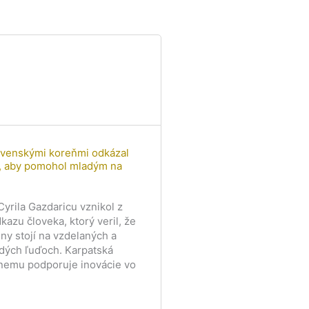
ovenskými koreňmi odkázal
ur, aby pomohol mladým na
yrila Gazdaricu vznikol z
azu človeka, ktorý veril, že
ny stojí na vzdelaných a
dých ľuďoch. Karpatská
nemu podporuje inovácie vo