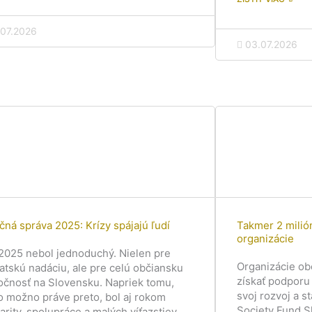
.07.2026
03.07.2026
čná správa 2025: Krízy spájajú ľudí
Takmer 2 milió
organizácie
2025 nebol jednoduchý. Nielen pre
Organizácie ob
atskú nadáciu, ale pre celú občiansku
získať podporu
očnosť na Slovensku. Napriek tomu,
svoj rozvoj a st
o možno práve preto, bol aj rokom
Society Fund S
darity, spolupráce a malých víťazstiev,