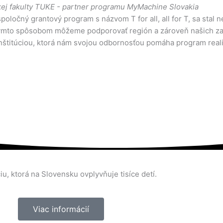
ckej fakulty TUKE - partner programu MyMachine Slovakia
ločný grantový program s názvom T for all, all for T, sa stal 
takýmto spôsobom môžeme podporovať región a zároveň našich z
inštitúciou, ktorá nám svojou odbornosťou pomáha program rea
iu, ktorá na Slovensku ovplyvňuje tisíce detí.
Viac informácií