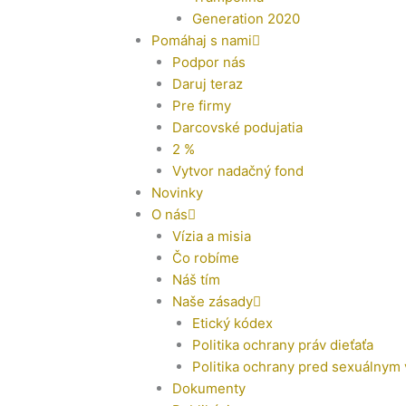
Generation 2020
Pomáhaj s nami
Podpor nás
Daruj teraz
Pre firmy
Darcovské podujatia
2 %
Vytvor nadačný fond
Novinky
O nás
Vízia a misia
Čo robíme
Náš tím
Naše zásady
Etický kódex
Politika ochrany práv dieťaťa
Politika ochrany pred sexuálnym
Dokumenty