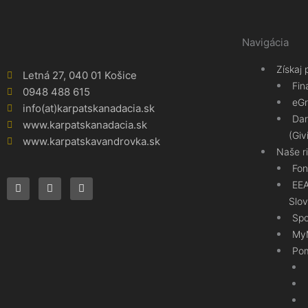
Navigácia
Získaj
Letná 27, 040 01 Košice
Fin
0948 488 615
eGr
info(at)karpatskanadacia.sk
Dar
www.karpatskanadacia.sk
(Giv
www.karpatskavandrovka.sk
Naše r
F
Y
E
Fo
a
o
n
EEA
c
u
v
e
t
e
Slov
b
u
l
Spo
o
b
o
o
e
p
MyM
k
e
Pom