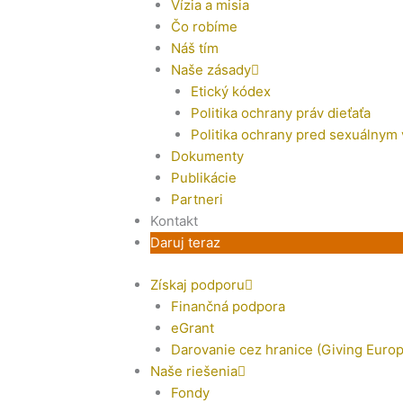
Vízia a misia
Čo robíme
Náš tím
Naše zásady
Etický kódex
Politika ochrany práv dieťaťa
Politika ochrany pred sexuálnym
Dokumenty
Publikácie
Partneri
Kontakt
Daruj teraz
Získaj podporu
Finančná podpora
eGrant
Darovanie cez hranice (Giving Europ
Naše riešenia
Fondy