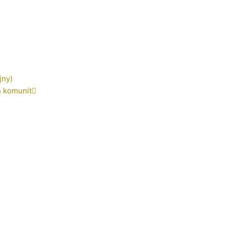
jny)
h komunít