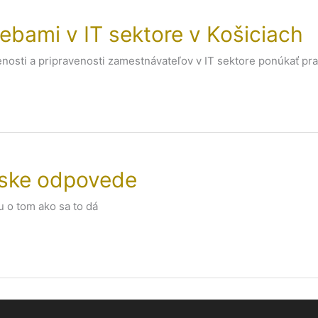
rebami v IT sektore v Košiciach
enosti a pripravenosti zamestnávateľov v IT sektore ponúkať p
mske odpovede
 o tom ako sa to dá