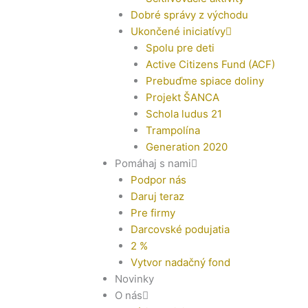
Dobré správy z východu
Ukončené iniciatívy
Spolu pre deti
Active Citizens Fund (ACF)
Prebuďme spiace doliny
Projekt ŠANCA
Schola ludus 21
Trampolína
Generation 2020
Pomáhaj s nami
Podpor nás
Daruj teraz
Pre firmy
Darcovské podujatia
2 %
Vytvor nadačný fond
Novinky
O nás