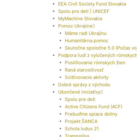
EEA Civil Society Fund Slovakia
Spolu pre deti | UNICEF
MyMachine Slovakia
Pomoc Ukrajine
Máme radi Ukrajinu
Humanitárna pomoc
Skutočne spoločne 5.0 (Počas vo
Podpora ľudí z vylúčených rómskyc
Posilňovanie rómskych žien
Raná starostlivosť
Scitlivovacie aktivity
Dobré správy z východu
Ukončené iniciatívy
Spolu pre deti
Active Citizens Fund (ACF)
Prebuďme spiace doliny
Projekt ŠANCA
Schola ludus 21
Trampolína