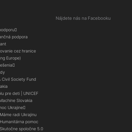
Nájdete nás na Facebooku
 podporu
ančná podpora
ant
ovanie cez hranice
ing Europe)
iešenia
ndy
 Civil Society Fund
akia
lu pre deti | UNICEF
achine Slovakia
oc Ukrajine
Máme radi Ukrajinu
Humanitárna pomoc
Skutočne spoločne 5.0