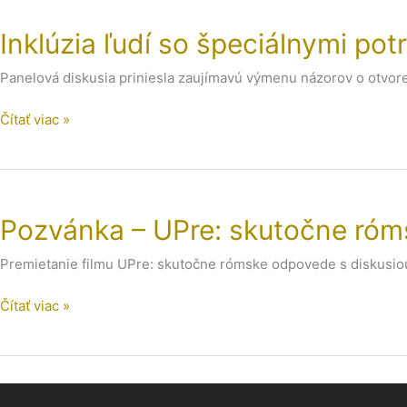
ľudí
Inklúzia ľudí so špeciálnymi pot
so
špeciálnymi
Panelová diskusia priniesla zaujímavú výmenu názorov o otvor
potrebami
v
Čítať viac »
IT
sektore
v
Pozvánka
Košiciach
–
Pozvánka – UPre: skutočne ró
UPre:
skutočne
Premietanie filmu UPre: skutočne rómske odpovede s diskusiou
rómske
odpovede
Čítať viac »