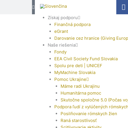
F
a
c
Získaj podporu
e
Finančná podpora
b
eGrant
o
Darovanie cez hranice (Giving Europ
o
Naše riešenia
k
Fondy
EEA Civil Society Fund Slovakia
-
Spolu pre deti | UNICEF
f
MyMachine Slovakia
Pomoc Ukrajine
Máme radi Ukrajinu
Humanitárna pomoc
Skutočne spoločne 5.0 (Počas vo
Podpora ľudí z vylúčených rómskyc
Posilňovanie rómskych žien
Raná starostlivosť
Scitlivovacie aktivity