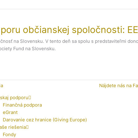
ru občianskej spoločnosti: EEA
nosť na Slovensku. V tento deň sa spolu s predstaviteľmi donor
ociety Fund na Slovensku.
ia
Nájdete nás na F
ískaj podporu
Finančná podpora
eGrant
Darovanie cez hranice (Giving Europe)
aše riešenia
Fondy