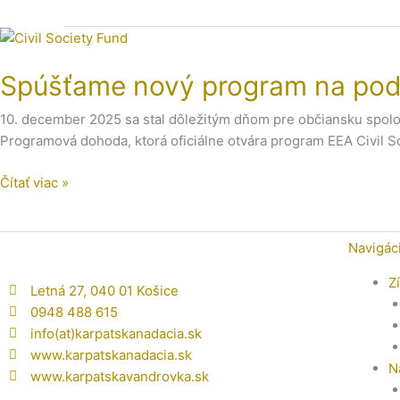
Spúšťame
nový
Spúšťame nový program na podpo
program
na
10. december 2025 sa stal dôležitým dňom pre občiansku spoloč
podporu
Programová dohoda, ktorá oficiálne otvára program EEA Civil S
občianskej
spoločnosti:
Čítať viac »
EEA
Civil
Society
Navigác
Fund
Z
Letná 27, 040 01 Košice
0948 488 615
info(at)karpatskanadacia.sk
www.karpatskanadacia.sk
N
www.karpatskavandrovka.sk