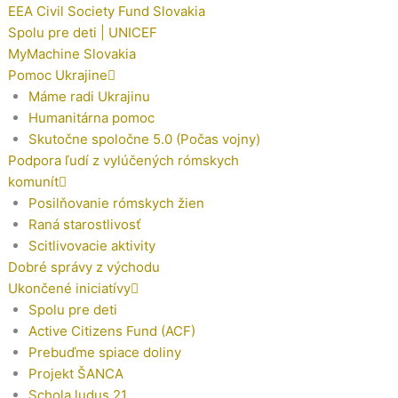
EEA Civil Society Fund Slovakia
Spolu pre deti | UNICEF
MyMachine Slovakia
Pomoc Ukrajine
Máme radi Ukrajinu
Humanitárna pomoc
Skutočne spoločne 5.0 (Počas vojny)
Podpora ľudí z vylúčených rómskych
komunít
Posilňovanie rómskych žien
Raná starostlivosť
Scitlivovacie aktivity
Dobré správy z východu
Ukončené iniciatívy
Spolu pre deti
Active Citizens Fund (ACF)
Prebuďme spiace doliny
Projekt ŠANCA
Schola ludus 21