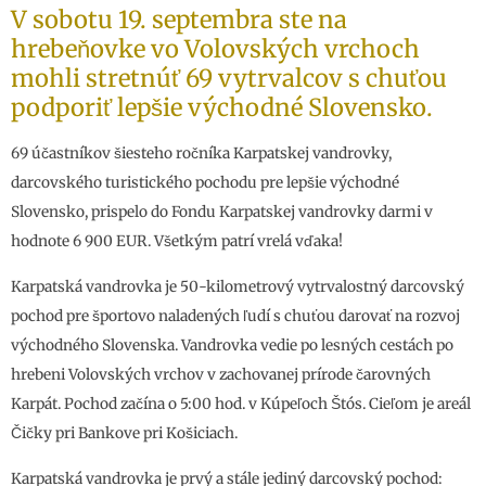
V sobotu 19. septembra ste na
hrebeňovke vo Volovských vrchoch
mohli stretnúť 69 vytrvalcov s chuťou
podporiť lepšie východné Slovensko.
69 účastníkov šiesteho ročníka Karpatskej vandrovky,
darcovského turistického pochodu pre lepšie východné
Slovensko, prispelo do Fondu Karpatskej vandrovky darmi v
hodnote 6 900 EUR. Všetkým patrí vrelá vďaka!
Karpatská vandrovka je 50-kilometrový vytrvalostný darcovský
pochod pre športovo naladených ľudí s chuťou darovať na rozvoj
východného Slovenska. Vandrovka vedie po lesných cestách po
hrebeni Volovských vrchov v zachovanej prírode čarovných
Karpát. Pochod začína o 5:00 hod. v Kúpeľoch Štós. Cieľom je areál
Čičky pri Bankove pri Košiciach.
Karpatská vandrovka je prvý a stále jediný darcovský pochod: