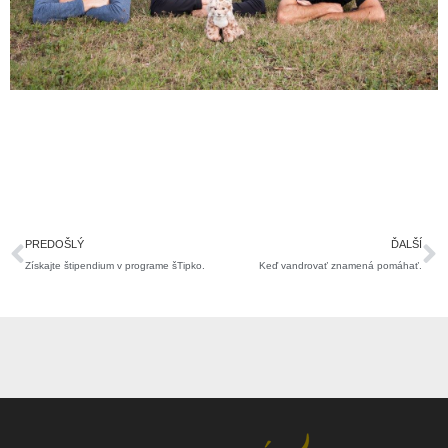
Prev
Ď
PREDOŠLÝ
ĎALŠÍ
Získajte štipendium v programe šTipko.
Keď vandrovať znamená pomáhať.