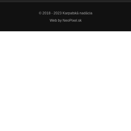
© 2018 - 2023 Karpatská nadácia
Web by
NeoPixel.sk