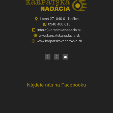
Letná 27, 040 01 Košice
0948 488 615
info(at)karpatskanadacia.sk
www.karpatskanadacia.sk
www.karpatskavandrovka.sk
F
Y
E
a
o
n
c
u
v
e
t
e
b
u
l
o
b
o
o
e
p
k
e
Nájdete nás na Facebooku