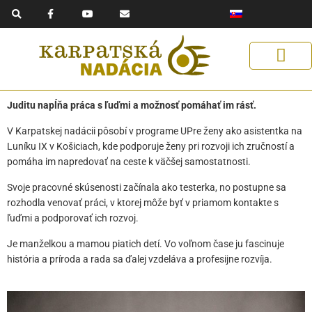
F
Y
E
Preskočiť
a
o
n
na
c
u
v
e
t
e
obsah
b
u
l
o
b
o
o
e
p
k
e
-
f
Získaj podporu
Naše riešenia
Pomáhaj s nami
Pomoc Ukrajine
Juditu napĺňa práca s ľuďmi a možnosť pomáhať im rásť.
V Karpatskej nadácii pôsobí v programe UPre ženy ako asistentka na
Luníku IX v Košiciach, kde podporuje ženy pri rozvoji ich zručností a
pomáha im napredovať na ceste k väčšej samostatnosti.
Svoje pracovné skúsenosti začínala ako testerka, no postupne sa
rozhodla venovať práci, v ktorej môže byť v priamom kontakte s
ľuďmi a podporovať ich rozvoj.
Je manželkou a mamou piatich detí. Vo voľnom čase ju fascinuje
história a príroda a rada sa ďalej vzdeláva a profesijne rozvíja.