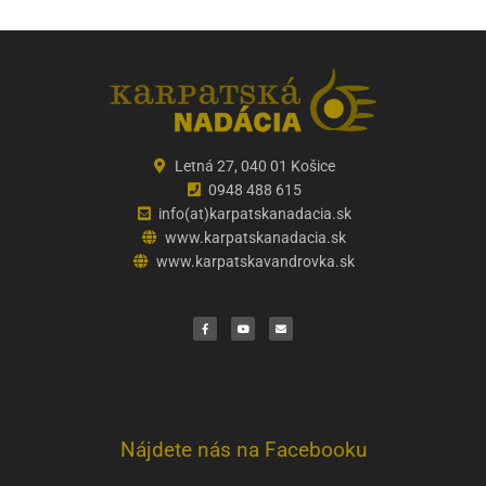
Letná 27, 040 01 Košice
0948 488 615
info(at)karpatskanadacia.sk
www.karpatskanadacia.sk
www.karpatskavandrovka.sk
F
Y
E
a
o
n
c
u
v
e
t
e
b
u
l
o
b
o
o
e
p
k
e
Nájdete nás na Facebooku