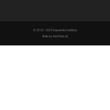
© 2018 - 2023 Karpatská nadácia
Web by
NeoPixel.sk