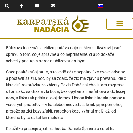
F
Y
E
Preskočiť
a
o
n
na
c
u
v
e
t
e
obsah
b
u
l
o
b
o
o
e
p
k
e
-
f
Získaj podporu
Naše riešenia
Pomáhaj s nami
Pomoc Ukrajine
Bábková inscenácia citlivo podáva najmenšiemu divákovi jasnú
správu o tom, čo je správne a čo neprijateľné, či ako dokáže
sebecký prístup a agresia ubližovať druhým.
Chce poukázať aj na to, ako je dôležité nepoľaviť vo svojej odvahe
a postaviť sa zlu, hoci by sa zdalo, že zlo má zjavnú prevahu. Ide o
klasickú rozprávku zo zbierky Pavla Dobšinského, ktorá rozpráva
o tom, ako sa drzá a zlá koza, bez opýtania, nasťahovala do líščej
nory, a líška tak prišla o svoj domov. Úbohá líška hľadala pomoc u
viacerých priateľov – vlka alebo medveďa, ale nik jej nepomohol,
pretože sa zlej kozy zľakli. Napokon kozu vyhnal malý jež, od
ktorého by to čakal len málokto.
K zážitku prispeje aj citlivá hudba Daniela Špinera a estetika