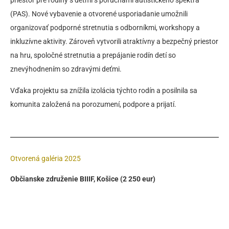
priestor pre rodiny s deťmi s poruchami autistického spektra
(PAS). Nové vybavenie a otvorené usporiadanie umožnili
organizovať podporné stretnutia s odborníkmi, workshopy a
inkluzívne aktivity. Zároveň vytvorili atraktívny a bezpečný priestor
na hru, spoločné stretnutia a prepájanie rodín detí so
znevýhodnením so zdravými deťmi.
Vďaka projektu sa znížila izolácia týchto rodín a posilnila sa
komunita založená na porozumení, podpore a prijatí.
Otvorená galéria 2025
Občianske združenie BIIIF, Košice (2 250 eur)