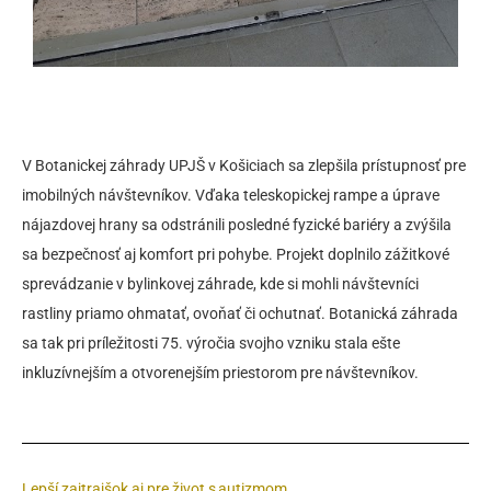
V Botanickej záhrady UPJŠ v Košiciach sa zlepšila prístupnosť pre
imobilných návštevníkov. Vďaka teleskopickej rampe a úprave
nájazdovej hrany sa odstránili posledné fyzické bariéry a zvýšila
sa bezpečnosť aj komfort pri pohybe. Projekt doplnilo zážitkové
sprevádzanie v bylinkovej záhrade, kde si mohli návštevníci
rastliny priamo ohmatať, ovoňať či ochutnať. Botanická záhrada
sa tak pri príležitosti 75. výročia svojho vzniku stala ešte
inkluzívnejším a otvorenejším priestorom pre návštevníkov.
Lepší zajtrajšok aj pre život s autizmom