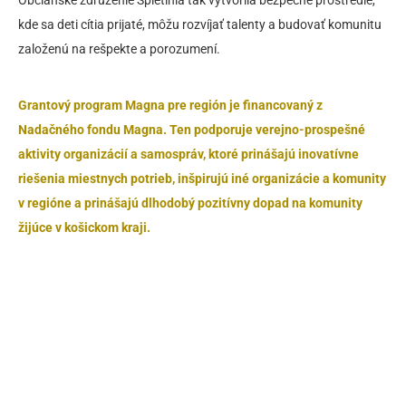
Občianske združenie Spletinia tak vytvorila bezpečné prostredie,
kde sa deti cítia prijaté, môžu rozvíjať talenty a budovať komunitu
založenú na rešpekte a porozumení.
Grantový program Magna pre región je financovaný z
Nadačného fondu Magna.
Ten podporuje verejno-prospešné
aktivity organizácií a samospráv, ktoré prinášajú inovatívne
riešenia miestnych potrieb, inšpirujú iné organizácie a komunity
v regióne a prinášajú dlhodobý pozitívny dopad na komunity
žijúce v košickom kraji.