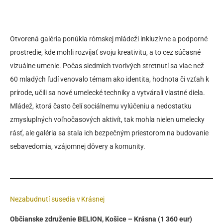
Otvorená galéria ponúkla rómskej mládeži inkluzívne a podporné
prostredie, kde mohli rozvíjať svoju kreativitu, a to cez súčasné
vizuálne umenie. Počas siedmich tvorivých stretnutí sa viac než
60 mladých ľudí venovalo témam ako identita, hodnota či vzťah k
prírode, učili sa nové umelecké techniky a vytvárali vlastné diela.
Mládež, ktorá často čelí sociálnemu vylúčeniu a nedostatku
zmysluplných voľnočasových aktivít, tak mohla nielen umelecky
rásť, ale galéria sa stala ich bezpečným priestorom na budovanie
sebavedomia, vzájomnej dôvery a komunity.
Nezabudnutí susedia v Krásnej
Občianske združenie BELION, Košice – Krásna (1 360 eur)