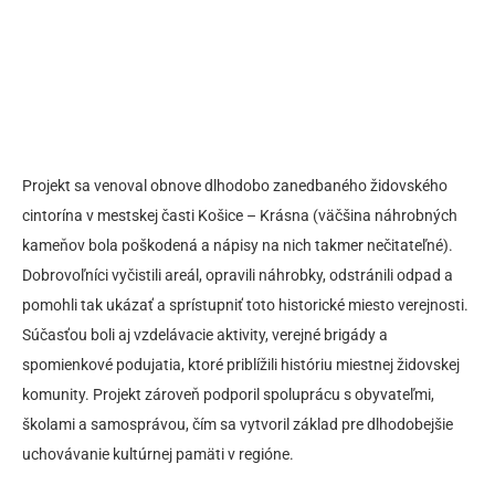
Projekt sa venoval obnove dlhodobo zanedbaného židovského
cintorína v mestskej časti Košice – Krásna (väčšina náhrobných
kameňov bola poškodená a nápisy na nich takmer nečitateľné).
Dobrovoľníci vyčistili areál, opravili náhrobky, odstránili odpad a
pomohli tak ukázať a sprístupniť toto historické miesto verejnosti.
Súčasťou boli aj vzdelávacie aktivity, verejné brigády a
spomienkové podujatia, ktoré priblížili históriu miestnej židovskej
komunity. Projekt zároveň podporil spoluprácu s obyvateľmi,
školami a samosprávou, čím sa vytvoril základ pre dlhodobejšie
uchovávanie kultúrnej pamäti v regióne.