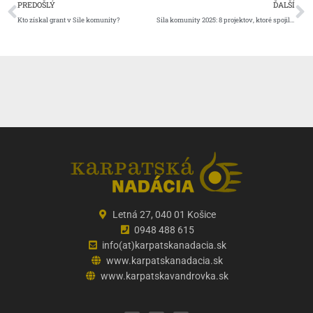
Prev
Ď
PREDOŠLÝ
ĎALŠÍ
Kto získal grant v Sile komunity?
Sila komunity 2025: 8 projektov, ktoré spojili ľudí a zlepšili región
Letná 27, 040 01 Košice
0948 488 615
info(at)karpatskanadacia.sk
www.karpatskanadacia.sk
www.karpatskavandrovka.sk
F
Y
E
a
o
n