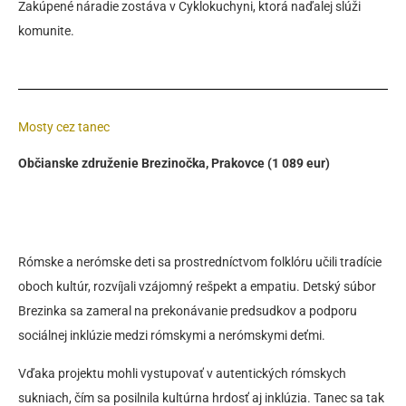
Zakúpené náradie zostáva v Cyklokuchyni, ktorá naďalej slúži
komunite.
Mosty cez tanec
Občianske združenie Brezinočka, Prakovce (1 089 eur)
Rómske a nerómske deti sa prostredníctvom folklóru učili tradície
oboch kultúr, rozvíjali vzájomný rešpekt a empatiu. Detský súbor
Brezinka sa zameral na prekonávanie predsudkov a podporu
sociálnej inklúzie medzi rómskymi a nerómskymi deťmi.
Vďaka projektu mohli vystupovať v autentických rómskych
sukniach, čím sa posilnila kultúrna hrdosť aj inklúzia. Tanec sa tak