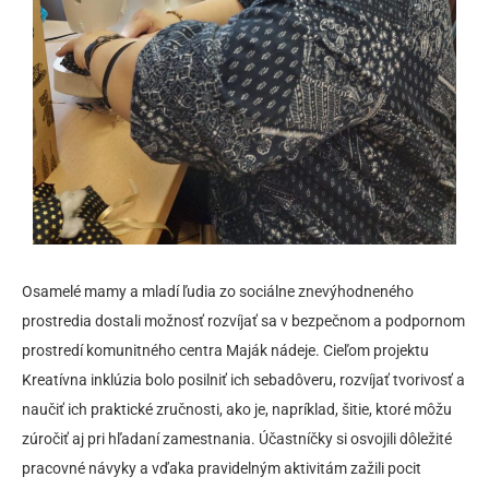
Osamelé mamy a mladí ľudia zo sociálne znevýhodneného
prostredia dostali možnosť rozvíjať sa v bezpečnom a podpornom
prostredí komunitného centra Maják nádeje. Cieľom projektu
Kreatívna inklúzia bolo posilniť ich sebadôveru, rozvíjať tvorivosť a
naučiť ich praktické zručnosti, ako je, napríklad, šitie, ktoré môžu
zúročiť aj pri hľadaní zamestnania. Účastníčky si osvojili dôležité
pracovné návyky a vďaka pravidelným aktivitám zažili pocit