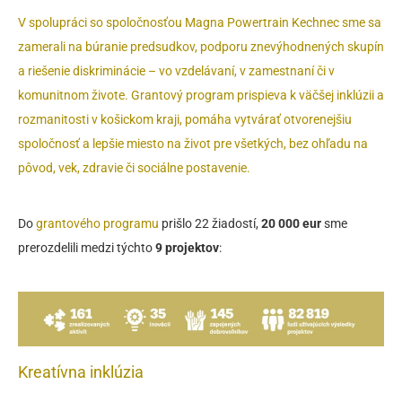
V spolupráci so spoločnosťou
Magna
Powertrain Kechnec
sme sa
zamerali na búranie predsudkov, podporu znevýhodnených skupín
a riešenie diskriminácie – vo vzdelávaní, v zamestnaní či v
komunitnom živote. Grantový program prispieva k väčšej inklúzii a
rozmanitosti v košickom kraji, pomáha vytvárať otvorenejšiu
spoločnosť a lepšie miesto na život pre všetkých, bez ohľadu na
pôvod, vek, zdravie či sociálne postavenie.
Do
grantového programu
prišlo 22 žiadostí,
20 000 eur
sme
prerozdelili medzi týchto
9 projektov
:
Kreatívna inklúzia