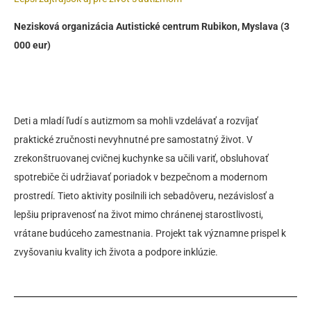
Nezisková organizácia Autistické centrum Rubikon, Myslava (3
000 eur)
Deti a mladí ľudí s autizmom sa mohli vzdelávať a rozvíjať
praktické zručnosti nevyhnutné pre samostatný život. V
zrekonštruovanej cvičnej kuchynke sa učili variť, obsluhovať
spotrebiče či udržiavať poriadok v bezpečnom a modernom
prostredí. Tieto aktivity posilnili ich sebadôveru, nezávislosť a
lepšiu pripravenosť na život mimo chránenej starostlivosti,
vrátane budúceho zamestnania. Projekt tak významne prispel k
zvyšovaniu kvality ich života a podpore inklúzie.