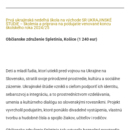
Prvá ukrajinská nedeľná škola na východe SR UKRAJINSKÉ
ŠTÚDIE – školenia a prípravа na podujatie venované koncu
školského roka 2024/25
Občianske združenie Spletinia, Košice (1 240 eur)
Deti a mladí ľudia, ktorí utiekli pred vojnou na Ukrajine na
Slovensko, stratili svoje prirodzené prostredie, kultúru a sociálne
zázemie. Ukrajinské štúdie vznikli s cieľom podporiť ich identitu,
sebarozvoj a integráciu, a to prostredníctvom vzdelávania,
umenia a kultúrneho dialógu so slovenskými rovesníkmi. Projekt
vyvrcholil podujatím, ktoré ponúklo divadelné vystúpenia, vlastnú
tvorbu a hudobné čísla a spojilo žiakov, učiteľov i rodičov.