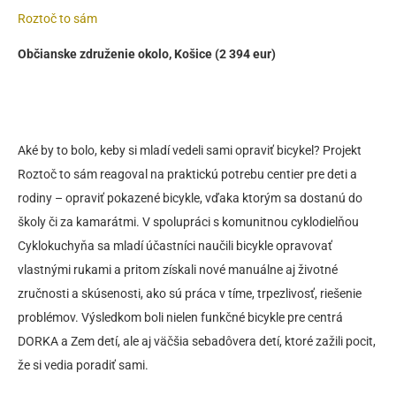
Roztoč to sám
Občianske združenie okolo, Košice (2 394 eur)
Aké by to bolo, keby si mladí vedeli sami opraviť bicykel? Projekt
Roztoč to sám reagoval na praktickú potrebu centier pre deti a
rodiny – opraviť pokazené bicykle, vďaka ktorým sa dostanú do
školy či za kamarátmi. V spolupráci s komunitnou cyklodielňou
Cyklokuchyňa sa mladí účastníci naučili bicykle opravovať
vlastnými rukami a pritom získali nové manuálne aj životné
zručnosti a skúsenosti, ako sú práca v tíme, trpezlivosť, riešenie
problémov. Výsledkom boli nielen funkčné bicykle pre centrá
DORKA a Zem detí, ale aj väčšia sebadôvera detí, ktoré zažili pocit,
že si vedia poradiť sami.