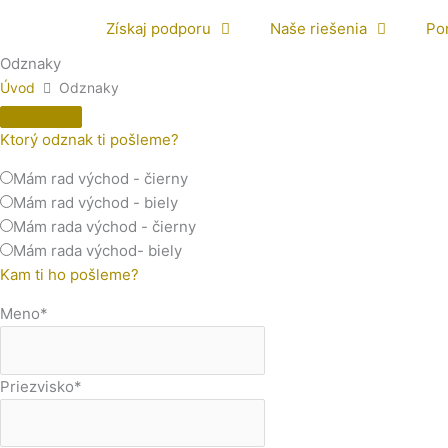
Získaj podporu
Naše riešenia
Po
Odznaky
Úvod
Odznaky
Ktorý odznak ti pošleme?
Mám rad východ - čierny
Mám rad východ - biely
Mám rada východ - čierny
Mám rada východ- biely
Kam ti ho pošleme?
Meno
*
Priezvisko
*