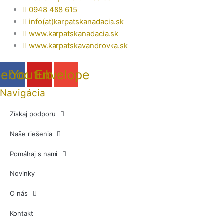
0948 488 615
info(at)karpatskanadacia.sk
www.karpatskanadacia.sk
www.karpatskavandrovka.sk
cebook
Youtube
Envelope
Navigácia
Získaj podporu
Naše riešenia
Pomáhaj s nami
Novinky
O nás
Kontakt