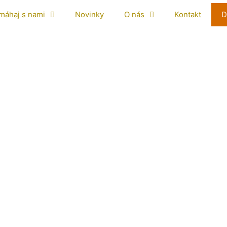
máhaj s nami
Novinky
O nás
Kontakt
D