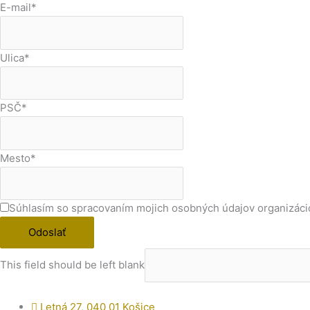
E-mail
*
Ulica
*
PSČ
*
Mesto
*
Súhlasím so spracovaním mojich osobných údajov organizáci
Odoslať
This field should be left blank
Letná 27, 040 01 Košice