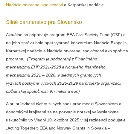
Nadácie otvorenej spoločnosti
a Karpatskej nadácie.
Silné partnerstvo pre Slovensko
Aktuálne sa pripravuje program EEA Civil Society Fund (CSF) a
na jeho správu bolo opäť vybrané konzorcium Nadácie Ekopolis,
Karpatskej nadácie a Nadácie otvorenej spoločnosti ako správca
programu.
(Program je podporený z Finančného
mechanizmu EHP 2021-2028 a Nórskeho finančného
mechanizmu 2021 – 2028. V siedmych grantových
výzvach poskytne v rokoch 2025-2029 na projekty organizácií
občianskej spoločnosti 9,7 milióna eur.)
A pri príležitosti týchto silných spoluprác medzi Slovenskom a
donorskými krajinami sa na pozvanie nórskej veľvyslankyne
uskutočnilo vo Viedni 10. októbra 2025 v jej rezidencii podujatie
„Acting Together: EEA and Norway Grants in Slovakia –