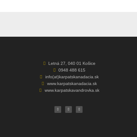
Letná 27, 040 01 Košice
0948 488 615
info(at)karpatskanadacia.sk
www.karpatskanadacia.sk
www.karpatskavandrovka.sk
F
Y
E
a
o
n
c
u
v
e
t
e
b
u
l
o
b
o
o
e
p
k
e