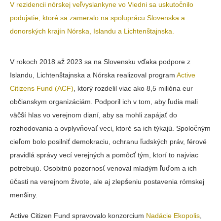
V rezidencii nórskej veľvyslankyne vo Viedni sa uskutočnilo
podujatie, ktoré sa zameralo na spoluprácu Slovenska a
donorských krajín Nórska, Islandu a Lichtenštajnska.
V rokoch 2018 až 2023 sa na Slovensku vďaka podpore z
Islandu, Lichtenštajnska a Nórska realizoval program
Active
Citizens Fund (ACF)
, ktorý rozdelil viac ako 8,5 milióna eur
občianskym organizáciám. Podporil ich v tom, aby ľudia mali
väčší hlas vo verejnom dianí, aby sa mohli zapájať do
rozhodovania a ovplyvňovať veci, ktoré sa ich týkajú. Spoločným
cieľom bolo posilniť demokraciu, ochranu ľudských práv, férové
pravidlá správy vecí verejných a pomôcť tým, ktorí to najviac
potrebujú. Osobitnú pozornosť venoval mladým ľuďom a ich
účasti na verejnom živote, ale aj zlepšeniu postavenia rómskej
menšiny.
Active Citizen Fund spravovalo konzorcium
Nadácie Ekopolis
,