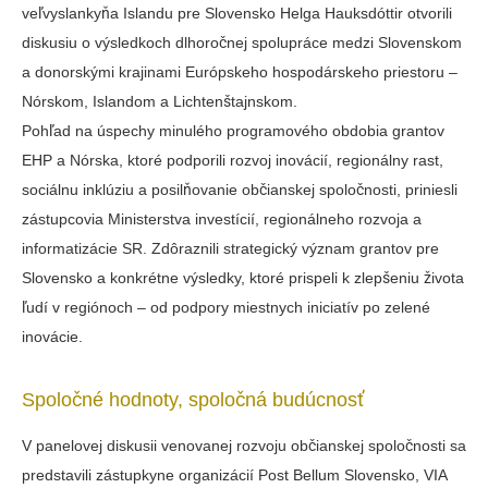
veľvyslankyňa Islandu pre Slovensko Helga Hauksdóttir otvorili
diskusiu o výsledkoch dlhoročnej spolupráce medzi Slovenskom
a donorskými krajinami Európskeho hospodárskeho priestoru –
Nórskom, Islandom a Lichtenštajnskom.
Pohľad na úspechy minulého programového obdobia grantov
EHP a Nórska, ktoré podporili rozvoj inovácií, regionálny rast,
sociálnu inklúziu a posilňovanie občianskej spoločnosti, priniesli
zástupcovia Ministerstva investícií, regionálneho rozvoja a
informatizácie SR. Zdôraznili strategický význam grantov pre
Slovensko a konkrétne výsledky, ktoré prispeli k zlepšeniu života
ľudí v regiónoch – od podpory miestnych iniciatív po zelené
inovácie.
Spoločné hodnoty, spoločná budúcnosť
V panelovej diskusii venovanej rozvoju občianskej spoločnosti sa
predstavili zástupkyne organizácií Post Bellum Slovensko, VIA