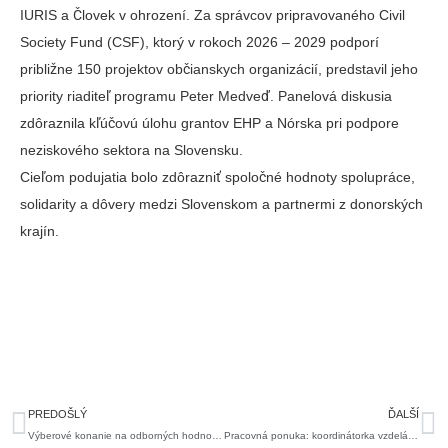
IURIS a Človek v ohrození. Za správcov pripravovaného Civil
Society Fund (CSF), ktorý v rokoch 2026 – 2029 podporí
približne 150 projektov občianskych organizácií, predstavil jeho
priority riaditeľ programu Peter Medveď. Panelová diskusia
zdôraznila kľúčovú úlohu grantov EHP a Nórska pri podpore
neziskového sektora na Slovensku.
Cieľom podujatia bolo zdôrazniť spoločné hodnoty spolupráce,
solidarity a dôvery medzi Slovenskom a partnermi z donorských
krajín.
Prev
Ďa
PREDOŠLÝ
ĎALŠÍ
Výberové konanie na odborných hodnotiteľov programu EEA Civil Society Fund Slovakia
Pracovná ponuka: koordinátorka vzdelávania/komunitná koordinátorka