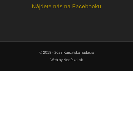
Nájdete nás na Facebooku
© 2018 - 2023 Karpatská nadácia
Web by
NeoPixel.sk