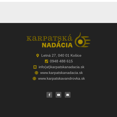
Letná 27, 040 01 Košice
0948 488 615
info(at)karpatskanadacia.sk
www.karpatskanadacia.sk
www.karpatskavandrovka.sk
F
Y
E
a
o
n
c
u
v
e
t
e
b
u
l
o
b
o
o
e
p
k
e