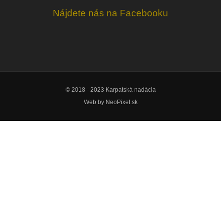
Nájdete nás na Facebooku
© 2018 - 2023 Karpatská nadácia
Web by
NeoPixel.sk