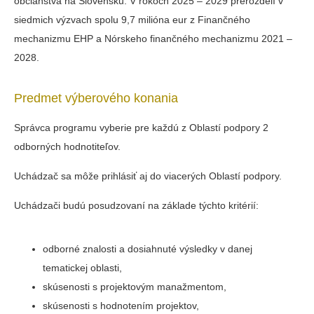
občianstva na Slovensku. V rokoch 2025 – 2029 prerozdelí v
siedmich výzvach spolu 9,7 milióna eur z Finančného
mechanizmu EHP a Nórskeho finančného mechanizmu 2021 –
2028.
Predmet výberového konania
Správca programu vyberie pre každú z Oblastí podpory 2
odborných hodnotiteľov.
Uchádzač sa môže prihlásiť aj do viacerých Oblastí podpory.
Uchádzači budú posudzovaní na základe týchto kritérií:
odborné znalosti a dosiahnuté výsledky v danej
tematickej oblasti,
skúsenosti s projektovým manažmentom,
skúsenosti s hodnotením projektov,