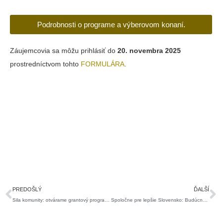
Podrobnosti o programe a výberovom konaní.
Záujemcovia sa môžu prihlásiť do
20. novembra 2025
prostredníctvom tohto
FORMULÁRA
.
Prev
Ď
PREDOŠLÝ
ĎALŠÍ
Sila komunity: otvárame grantový program pre rok 2025/26
Spoločne pre lepšie Slovensko: Budúcnosť grantov EHP a Nórska