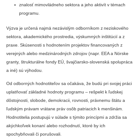
znalosť mimovládneho sektora a jeho aktivít v témach
programu.
Výzva je určená najmä nezávislým odborníkom z neziskového
sektora, akademického prostredia, výskumných inštitúcií a z
praxe. Skúsenosti s hodnotením projektov financovaných z
verejných alebo medzinárodných zdrojov (napr. EEA a Nórske
granty, štrukturálne fondy EÚ, švajčiarsko-slovenská spolupráca
a iné) sú výhodou.
Od odborných hodnotiteľov sa očakáva, že budú pri svojej práci
uplatňovať základné hodnoty programu – rešpekt k ľudskej
dôstojnosti, slobode, demokracii, rovnosti, právnemu štátu a
ľudským právam vrátane práv osôb patriacich k menšinám.
Hodnotitelia postupujú v súlade s týmito princípmi a zdržia sa
akýchkoľvek konaní alebo rozhodnutí, ktoré by ich
spochybňovali či porušovali.