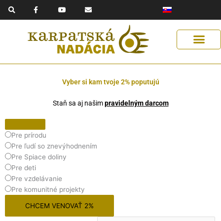
F
Y
E
Preskočiť
a
o
n
na
c
u
v
e
t
e
obsah
b
u
l
o
b
o
o
e
p
k
e
-
f
Získaj podporu
Naše riešenia
Pomáhaj s nami
Pomoc Ukrajine
Vyber si kam tvoje 2% poputujú
Staň sa aj našim
pravidelným darcom
Pre prírodu
Pre ľudí so znevýhodnením
Pre Spiace doliny
Pre deti
Pre vzdelávanie
Pre komunitné projekty
CHCEM VENOVAŤ 2%