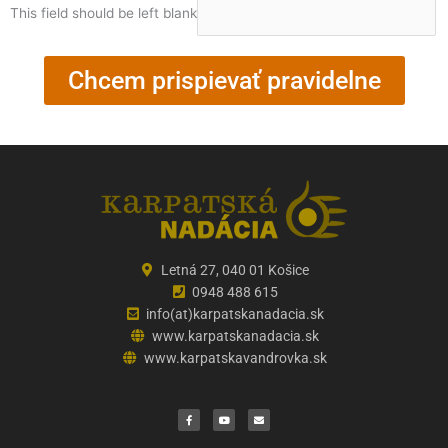
This field should be left blank
Chcem prispievať pravidelne
Letná 27, 040 01 Košice
0948 488 615
info(at)karpatskanadacia.sk
www.karpatskanadacia.sk
www.karpatskavandrovka.sk
F
Y
E
a
o
n
c
u
v
e
t
e
b
u
l
o
b
o