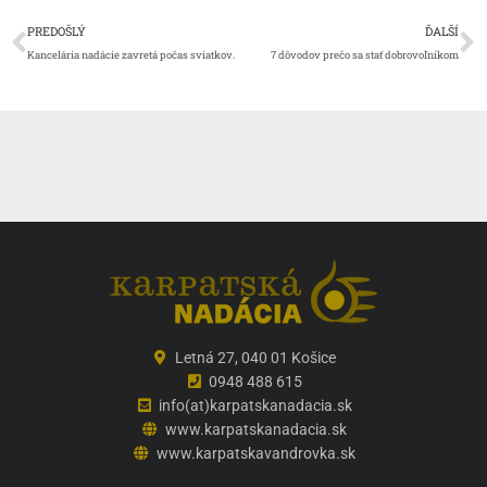
Prev
Ď
PREDOŠLÝ
ĎALŠÍ
Kancelária nadácie zavretá počas sviatkov.
7 dôvodov prečo sa stať dobrovoľníkom
Letná 27, 040 01 Košice
0948 488 615
info(at)karpatskanadacia.sk
www.karpatskanadacia.sk
www.karpatskavandrovka.sk