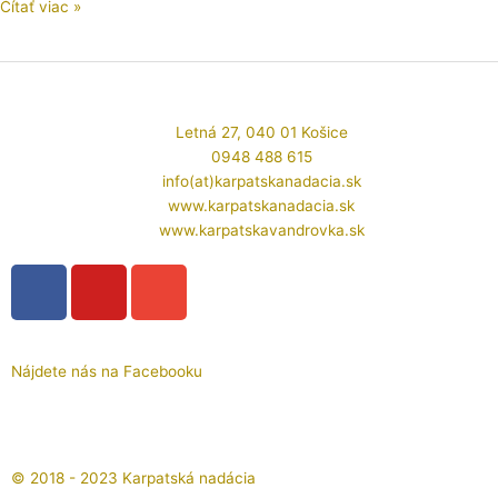
Čítať viac »
k
lepšej
kvalite
života
na
Letná 27, 040 01 Košice
Slovensku
0948 488 615
info(at)karpatskanadacia.sk
www.karpatskanadacia.sk
www.karpatskavandrovka.sk
F
Y
E
a
o
n
c
u
v
e
t
e
Nájdete nás na Facebooku
b
u
l
o
b
o
o
e
p
k
e
© 2018 - 2023 Karpatská nadácia