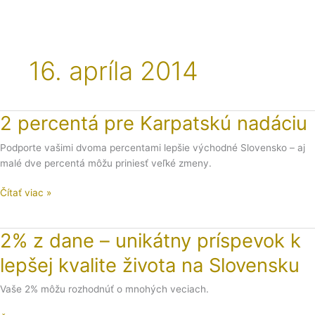
16. apríla 2014
2 percentá pre Karpatskú nadáciu
2
percentá
Podporte vašimi dvoma percentami lepšie východné Slovensko – aj
pre
malé dve percentá môžu priniesť veľké zmeny.
Karpatskú
nadáciu
Čítať viac »
2% z dane – unikátny príspevok k
2%
z
lepšej kvalite života na Slovensku
dane
–
Vaše 2% môžu rozhodnúť o mnohých veciach.
unikátny
príspevok