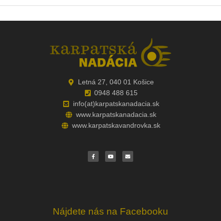
Letná 27, 040 01 Košice
0948 488 615
info(at)karpatskanadacia.sk
www.karpatskanadacia.sk
www.karpatskavandrovka.sk
F
Y
E
a
o
n
c
u
v
e
t
e
b
u
l
o
b
o
o
e
p
k
e
Nájdete nás na Facebooku