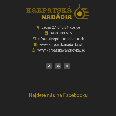
Letná 27, 040 01 Košice
0948 488 615
info(at)karpatskanadacia.sk
www.karpatskanadacia.sk
www.karpatskavandrovka.sk
F
Y
E
a
o
n
c
u
v
e
t
e
b
u
l
o
b
o
o
e
p
k
e
Nájdete nás na Facebooku