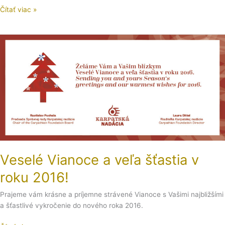
Čítať viac »
Veselé
Vianoce
a
veľa
šťastia
v
roku
2016!
Veselé Vianoce a veľa šťastia v
roku 2016!
Prajeme vám krásne a príjemne strávené Vianoce s Vašimi najbližšími
a šťastlivé vykročenie do nového roka 2016.