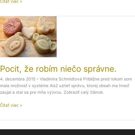
Čítať viac »
Pocit,
že
robím
niečo
správne.
Pocit, že robím niečo správne.
4. decembra 2015 – Vladimíra Schmidtová Približne pred rokom som
mala možnosť v systéme Ais2 uzrieť správu, ktorej obsah ma hneď
zaujal a stal sa pre mňa výzvou. Zobraziť celý článok.
Čítať viac »