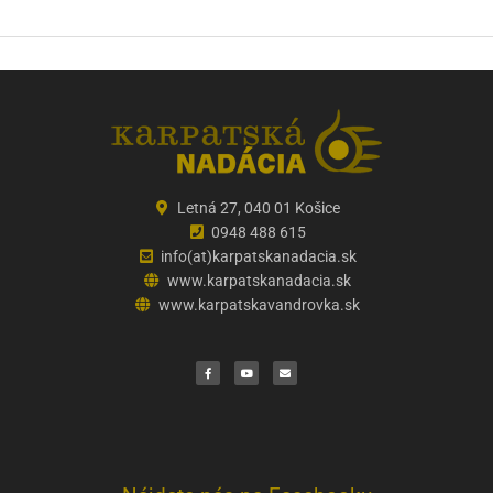
Letná 27, 040 01 Košice
0948 488 615
info(at)karpatskanadacia.sk
www.karpatskanadacia.sk
www.karpatskavandrovka.sk
F
Y
E
a
o
n
c
u
v
e
t
e
b
u
l
o
b
o
o
e
p
k
e