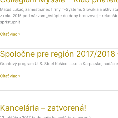
Klub
Matúš Lukáč, zamestnanec firmy T-Systems Slovakia a aktivista
priateľov
z roku 2015 pod názvom „Vstúpte do doby bronzovej – rekonštruk
archeologického
sprístupniť
výskumu
v
Čítať viac »
Nižnej
Myšli
Spoločne
Spoločne pre región 2017/2018 
pre
Grantový program U. S. Steel Košice, s.r.o. a Karpatskej nadácie
región
2017/2018
Čítať viac »
–
výzva
otvorená!
Kancelária
–
Kancelária – zatvorená!
zatvorená!
13. októbra 2017 bude naša kancelária zatvorená.