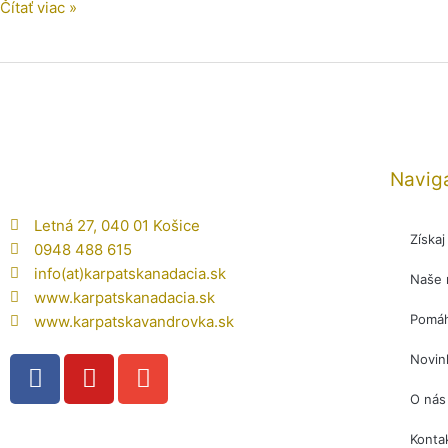
Čítať viac »
možnosť
získať
štartovné
číslo
na
94.
MMM!
Navig
Letná 27, 040 01 Košice
Získa
0948 488 615
info(at)karpatskanadacia.sk
Naše 
www.karpatskanadacia.sk
Pomáh
www.karpatskavandrovka.sk
F
Y
E
Novin
a
o
n
O nás
c
u
v
e
t
e
Konta