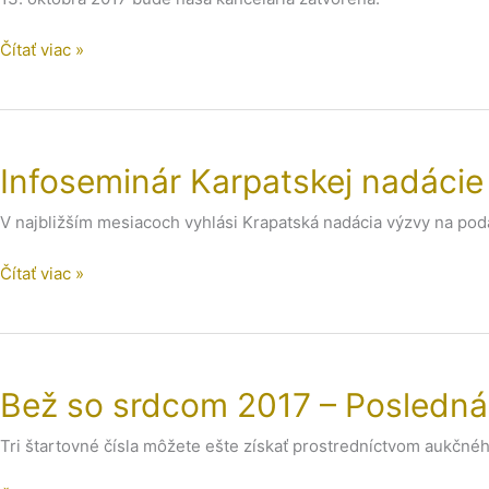
Čítať viac »
Infoseminár
Karpatskej
Infoseminár Karpatskej nadácie
nadácie
V najbližším mesiacoch vyhlási Krapatská nadácia výzvy na podá
Čítať viac »
Bež
so
Bež so srdcom 2017 – Posledná
srdcom
2017
Tri štartovné čísla môžete ešte získať prostredníctvom aukčnéh
–
Posledná