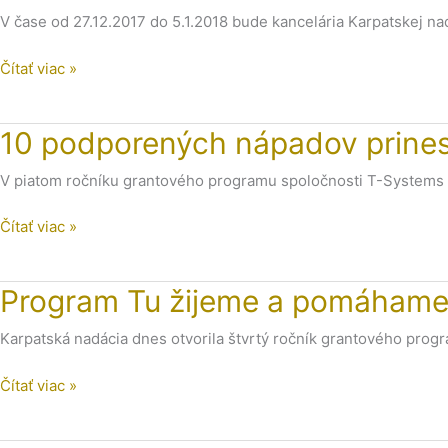
V čase od 27.12.2017 do 5.1.2018 bude kancelária Karpatskej na
Čítať viac »
10
10 podporených nápadov prinesi
podporených
V piatom ročníku grantového programu spoločnosti T-Systems Slo
nápadov
prinesie
Čítať viac »
regiónu
v
roku
Program
Program Tu žijeme a pomáhame
2018
Tu
ďalšie
Karpatská nadácia dnes otvorila štvrtý ročník grantového pro
žijeme
zmeny.
a
Čítať viac »
pomáhame
znova
podporí