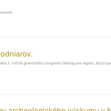
vorená.
hodniarov.
ára 3. ročník grantového programu Getrag pre región, ktorý p
ľov archeologického výskumu v N