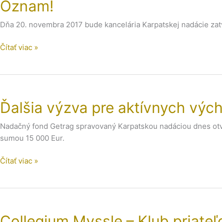
Oznam!
Oznam!
dobré
nápady.
Dňa 20. novembra 2017 bude kancelária Karpatskej nadácie zat
Čítať viac »
Ďalšia
výzva
Ďalšia výzva pre aktívnych výc
pre
aktívnych
Nadačný fond Getrag spravovaný Karpatskou nadáciou dnes otv
východniarov.
sumou 15 000 Eur.
Čítať viac »
Collegium
Myssle
Collegium Myssle – Klub priate
–