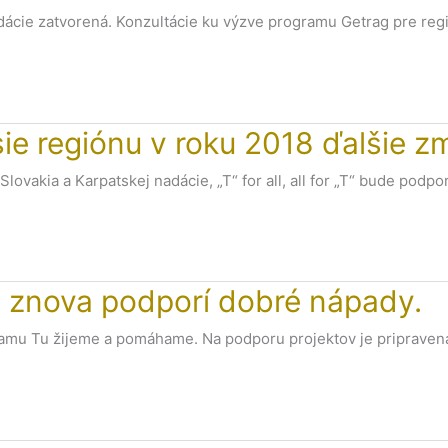
dácie zatvorená. Konzultácie ku výzve programu Getrag pre regi
e regiónu v roku 2018 ďalšie z
vakia a Karpatskej nadácie, „T“ for all, all for „T“ bude podp
 znova podporí dobré nápady.
gramu Tu žijeme a pomáhame. Na podporu projektov je priprave