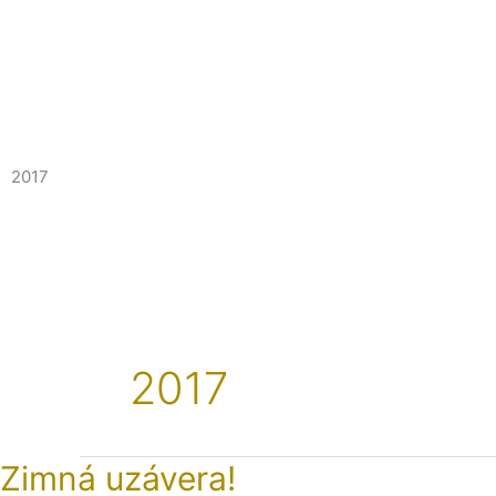
Preskočiť
na
obsah
2017
2017
Zimná
Zimná uzávera!
uzávera!