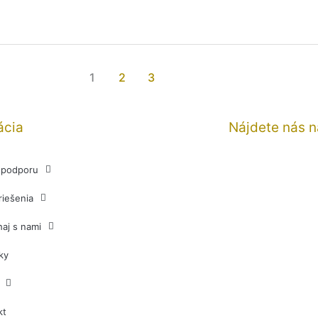
1
2
3
ácia
Nájdete nás 
j podporu
riešenia
aj s nami
ky
kt