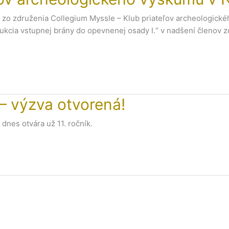
 zo združenia Collegium Myssle – Klub priateľov archeologické
cia vstupnej brány do opevnenej osady I.“ v nadšení členov zdr
– výzva otvorená!
 dnes otvára už 11. ročník.