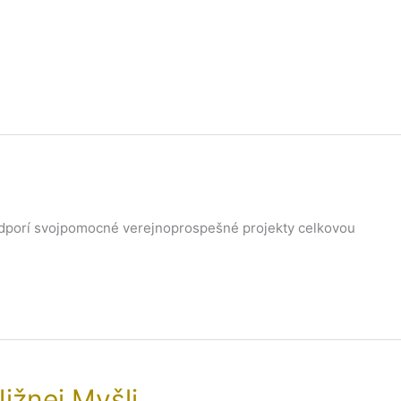
odporí svojpomocné verejnoprospešné projekty celkovou
ižnej Myšli