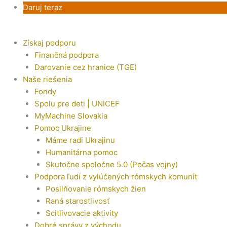
Daruj teraz
Získaj podporu
Finančná podpora
Darovanie cez hranice (TGE)
Naše riešenia
Fondy
Spolu pre deti | UNICEF
MyMachine Slovakia
Pomoc Ukrajine
Máme radi Ukrajinu
Humanitárna pomoc
Skutočne spoločne 5.0 (Počas vojny)
Podpora ľudí z vylúčených rómskych komunít
Posilňovanie rómskych žien
Raná starostlivosť
Scitlivovacie aktivity
Dobré správy z východu