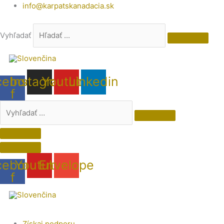
Preskočiť
Vyhľadať
info@karpatskanadacia.sk
na
…
obsah
Vyhľadať
cebook-
Instagram
Youtube
Linkedin
f
cebook-
Youtube
Envelope
f
Získaj podporu