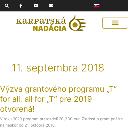
F
Y
E
Preskočiť
a
o
n
na
c
u
v
e
t
e
obsah
b
u
l
o
b
o
o
e
p
k
e
-
f
11. septembra 2018
Výzva grantového programu „T“
Výzva
grantového
for all, all for „T“ pre 2019
programu
„T“
otvorená!
for
all,
V roku 2019 program prerozdelí 20,300 eur. Žiadosť o grant pošlite
all
najneskôr do 21. októbra 2018.