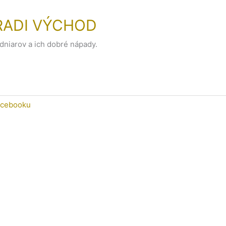
E RADI VÝCHOD
dniarov a ich dobré nápady.
acebooku