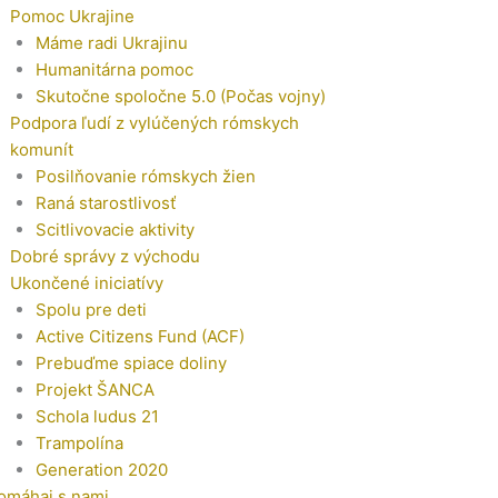
Pomoc Ukrajine
Máme radi Ukrajinu
Humanitárna pomoc
Skutočne spoločne 5.0 (Počas vojny)
Podpora ľudí z vylúčených rómskych
komunít
Posilňovanie rómskych žien
Raná starostlivosť
Scitlivovacie aktivity
Dobré správy z východu
Ukončené iniciatívy
Spolu pre deti
Active Citizens Fund (ACF)
Prebuďme spiace doliny
Projekt ŠANCA
Schola ludus 21
Trampolína
Generation 2020
omáhaj s nami