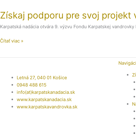
podporu
Získaj podporu pre svoj proje
pre
svoj
Karpatská nadácia otvára 9. výzvu Fondu Karpatskej vandrovky
projekt
v
Čítať viac »
rámci
grantovej
výzvy
Navigác
MÁME
RADI
Z
Letná 27, 040 01 Košice
VÝCHOD
0948 488 615
info(at)karpatskanadacia.sk
www.karpatskanadacia.sk
N
www.karpatskavandrovka.sk
F
Y
E