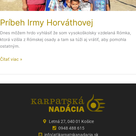
Príbeh Irmy Horváthovej
Dnes môžem hrdo vyhlásiť že som vysokoškolsky vzdelaná Rómka,
ktorá vzišla z Rómskej osady a tam sa túži aj vrátiť, aby pomohla
ostatným.
Čítať viac »
Letná 27, 040 01 Košice
0948 488 615
info(at)karpatskanadacia.sk