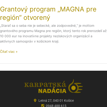
Grantový program „MAGNA pre
región“ otvorený
„Starať sa o seba nie je sebecké, ale zodpovedné,“ je mottom
grantového programu Magna pre región, ktorý tento rok prerozdelí až
10 000 eur na inovatívne projekty neziskových organizácií a
aktívnych samospráv v košickom kraji.
Čítať viac »
Letná 27, 040 01 Košice
0948 488 615