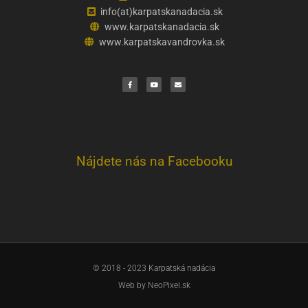
info(at)karpatskanadacia.sk
www.karpatskanadacia.sk
www.karpatskavandrovka.sk
F
Y
E
a
o
n
c
u
v
e
t
e
b
u
l
o
b
o
o
e
p
k
e
Nájdete nás na Facebooku
© 2018 - 2023 Karpatská nadácia
Web by
NeoPixel.sk