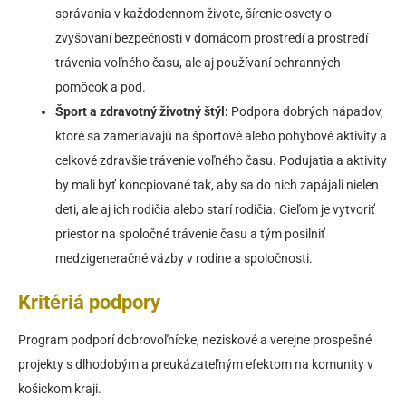
správania v každodennom živote, šírenie osvety o
zvyšovaní bezpečnosti v domácom prostredí a prostredí
trávenia voľného času, ale aj používaní ochranných
pomôcok a pod.
Šport a zdravotný životný štýl:
Podpora dobrých nápadov,
ktoré sa zameriavajú na športové alebo pohybové aktivity a
celkové zdravšie trávenie voľného času. Podujatia a aktivity
by mali byť koncpiované tak, aby sa do nich zapájali nielen
deti, ale aj ich rodičia alebo starí rodičia. Cieľom je vytvoriť
priestor na spoločné trávenie času a tým posilniť
medzigeneračné väzby v rodine a spoločnosti.
Kritériá podpory
Program podporí dobrovoľnícke, neziskové a verejne prospešné
projekty s dlhodobým a preukázateľným efektom na komunity v
košickom kraji.