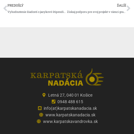
Prev
Ď
PREDOŠLÝ
ĎALŠÍ
Vyhodnotenie žiadostí o jazykové štipendium Karpatskej nadácie
Získaj podporu pre svoj projekt v rámci grantovej výzvy MÁME RADI VÝCHOD
Letná 27, 040 01 Košice
0948 488 615
info(at)karpatskanadacia.sk
www.karpatskanadacia.sk
www.karpatskavandrovka.sk
F
Y
E