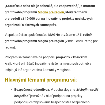
„Starať sa o seba nie je sebecké, ale zodpovedné,“ je mottom
grantového programu
Magna pre región
, ktorý tento rok
prerozdelí až 10 000 eur na inovatívne projekty neziskových
organizácií a aktívnych samospráv.
V spolupráci so spoločnosťou
MAGNA
otvárame už
5. ročník
grantového programu Magna pre región
(v minulosti Getrag pre
región).
Program sa zameriava na
podporu projektov v košickom
kraji
, ktoré prinášajú inovatívne riešenia miestnych potrieb a
inšpirujú iné organizácie a komunity v regióne.
Hlavnými témami programu sú:
Bezpečnosť jednotlivca:
V duchu sloganu
„Nebojím sa žiť
bezpečne”
je možné získať podporu na projekty
podporujúce zlepšovanie bezpečnosti a bezpečného