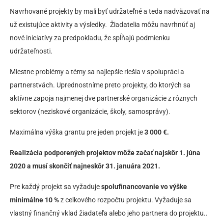
Navrhované projekty by mali byť udržateľné a teda nadväzovať na
už existujúce aktivity a výsledky. Žiadatelia môžu navrhnúť aj
nové iniciatívy za predpokladu, že spĺňajú podmienku
udržateľnosti.
Miestne problémy a témy sa najlepšie riešia v spolupráci a
partnerstvách. Uprednostníme preto projekty, do ktorých sa
aktívne zapoja najmenej dve partnerské organizácie z rôznych
sektorov (neziskové organizácie, školy, samosprávy).
Maximálna výška grantu pre jeden projekt je
3
000 €.
Realizácia podporených projektov môže začať najskôr 1. júna
2020 a musí skončiť najneskôr 31. januára 2021.
Pre každý projekt sa vyžaduje
spolufinancovanie vo výške
minimálne 10 %
z celkového rozpočtu projektu. Vyžaduje sa
.
vlastný finančný vklad žiadateľa alebo jeho partnera do projektu.