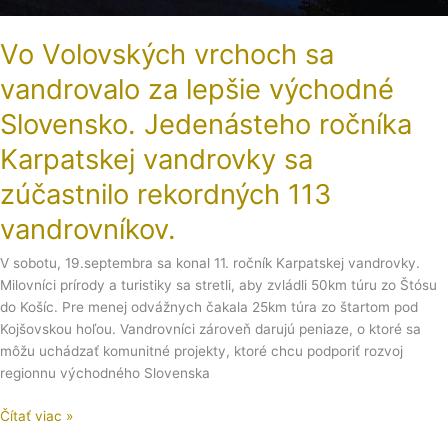
východné
Slovensko.
Vo Volovských vrchoch sa
Jedenásteho
ročníka
vandrovalo za lepšie východné
Karpatskej
Slovensko. Jedenásteho ročníka
vandrovky
sa
Karpatskej vandrovky sa
zúčastnilo
zúčastnilo rekordných 113
rekordných
113
vandrovníkov.
vandrovníkov.
V sobotu, 19.septembra sa konal 11. ročník Karpatskej vandrovky.
Milovníci prírody a turistiky sa stretli, aby zvládli 50km túru zo Štósu
do Košíc. Pre menej odvážnych čakala 25km túra zo štartom pod
Kojšovskou hoľou. Vandrovníci zároveň darujú peniaze, o ktoré sa
môžu uchádzať komunitné projekty, ktoré chcu podporiť rozvoj
regionnu východného Slovenska
Čítať viac »