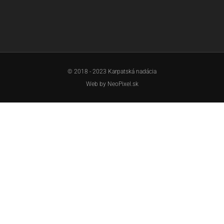
© 2018 - 2023 Karpatská nadácia
Web by
NeoPixel.sk