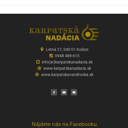
Letná 27, 040 01 Košice
0948 488 615
info(at)karpatskanadacia.sk
www.karpatskanadacia.sk
www.karpatskavandrovka.sk
F
Y
E
a
o
n
c
u
v
e
t
e
b
u
l
o
b
o
o
e
p
k
e
Nájdete nás na Facebooku