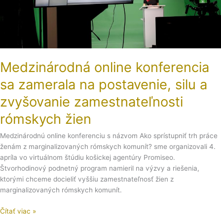
silu
a
zvyšovanie
zamestnateľnosti
rómskych
žien
Medzinárodná online konferencia
sa zamerala na postavenie, silu a
zvyšovanie zamestnateľnosti
rómskych žien
Medzinárodnú online konferenciu s názvom Ako sprístupniť trh práce
ženám z marginalizovaných rómskych komunít? sme organizovali 4.
apríla vo virtuálnom štúdiu košickej agentúry Promiseo.
Štvorhodinový podnetný program namieril na výzvy a riešenia,
ktorými chceme docieliť vyššiu zamestnateľnosť žien z
marginalizovaných rómskych komunít.
Čítať viac »