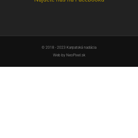
© 2018 - 2023 Karpatská nadácia
Web by
NeoPixel.sk