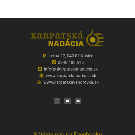
Letná 27, 040 01 Košice
0948 488 615
info(at)karpatskanadacia.sk
www.karpatskanadacia.sk
www.karpatskavandrovka.sk
F
Y
E
a
o
n
c
u
v
e
t
e
b
u
l
o
b
o
o
e
p
k
e
Nájdete nás na Facebooku