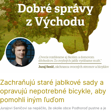
bicykle,
aby
pomohli
iným
ľuďom
Zachraňujú staré jablkové sady a
opravujú nepotrebné bicykle, aby
pomohli iným ľuďom
Jurajovi Seničovi sa nepáčilo, že okolie obce Podhoroď pustne a je