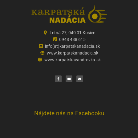
Letná 27, 040 01 Košice
0948 488 615
info(at)karpatskanadacia.sk
www.karpatskanadacia.sk
www.karpatskavandrovka.sk
F
Y
E
a
o
n
c
u
v
e
t
e
b
u
l
o
b
o
o
e
p
k
e
Nájdete nás na Facebooku