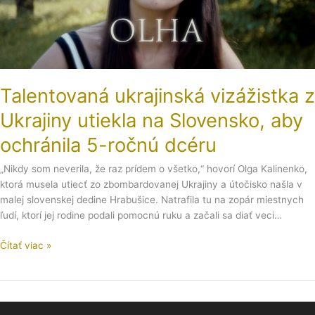
Slovensko,
aby
ochránila
5-
ročnú
dcéru
Talentovaná ukrajinská vizážistka z
Ukrajiny utiekla na Slovensko, aby
ochránila 5-ročnú dcéru
„Nikdy som neverila, že raz prídem o všetko,“ hovorí Olga Kalinenko,
ktorá musela utiecť zo zbombardovanej Ukrajiny a útočisko našla v
malej slovenskej dedine Hrabušice. Natrafila tu na zopár miestnych
ľudí, ktorí jej rodine podali pomocnú ruku a začali sa diať veci…
Čítať viac »