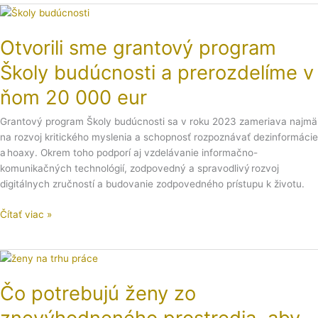
Otvorili
sme
Otvorili sme grantový program
grantový
program
Školy budúcnosti a prerozdelíme v
Školy
budúcnosti
ňom 20 000 eur
a
prerozdelíme
Grantový program Školy budúcnosti sa v roku 2023 zameriava najmä
v
na rozvoj kritického myslenia a schopnosť rozpoznávať dezinformácie
ňom
a hoaxy. Okrem toho podporí aj vzdelávanie informačno-
20
komunikačných technológií, zodpovedný a spravodlivý rozvoj
000
digitálnych zručností a budovanie zodpovedného prístupu k životu.
eur
Čítať viac »
Čo
potrebujú
Čo potrebujú ženy zo
ženy
zo
znevýhodneného prostredia, aby