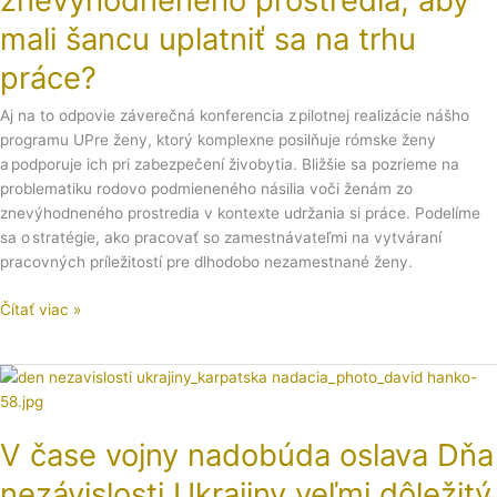
znevýhodneného
prostredia,
mali šancu uplatniť sa na trhu
aby
práce?
mali
šancu
Aj na to odpovie záverečná konferencia z pilotnej realizácie nášho
uplatniť
programu UPre ženy, ktorý komplexne posilňuje rómske ženy
sa
a podporuje ich pri zabezpečení živobytia. Bližšie sa pozrieme na
na
problematiku rodovo podmieneného násilia voči ženám zo
trhu
znevýhodneného prostredia v kontexte udržania si práce. Podelíme
práce?
sa o stratégie, ako pracovať so zamestnávateľmi na vytváraní
pracovných príležitostí pre dlhodobo nezamestnané ženy.
Čítať viac »
V
čase
vojny
V čase vojny nadobúda oslava Dňa
nadobúda
oslava
nezávislosti Ukrajiny veľmi dôležitý