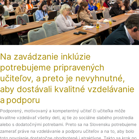
je
nevyhnutné,
aby
dostávali
kvalitné
vzdelávanie
a podporu
Na zavádzanie inklúzie
potrebujeme pripravených
učiteľov, a preto je nevyhnutné,
aby dostávali kvalitné vzdelávanie
a podporu
Podporený, motivovaný a kompetentný učiteľ či učiteľka môže
kvalitne vzdelávať všetky deti, aj tie zo sociálne slabého prostredia
alebo s dodatočnými potrebami. Preto sa na Slovensku potrebujeme
zamerať práve na vzdelávanie a podporu učiteľov a na to, aby bolo
toto povolanie dostatočne ohodnotené i atraktívne. Takto sa krok po