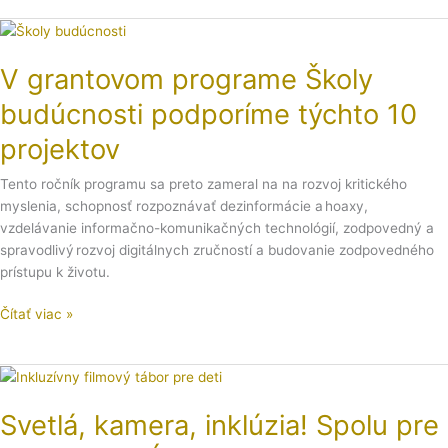
V
grantovom
V grantovom programe Školy
programe
Školy
budúcnosti podporíme týchto 10
budúcnosti
podporíme
projektov
týchto
10
Tento ročník programu sa preto zameral na na rozvoj kritického
projektov
myslenia, schopnosť rozpoznávať dezinformácie a hoaxy,
vzdelávanie informačno-komunikačných technológií, zodpovedný a
spravodlivý rozvoj digitálnych zručností a budovanie zodpovedného
prístupu k životu.
Čítať viac »
Svetlá,
kamera,
Svetlá, kamera, inklúzia! Spolu pre
inklúzia!
Spolu