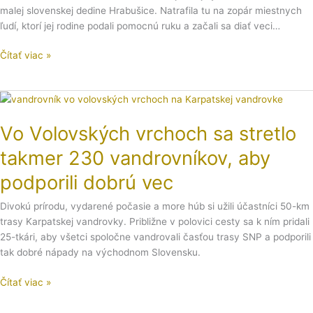
ochránila
malej slovenskej dedine Hrabušice. Natrafila tu na zopár miestnych
5-
ľudí, ktorí jej rodine podali pomocnú ruku a začali sa diať veci…
ročnú
Čítať viac »
dcéru
Vo
Volovských
Vo Volovských vrchoch sa stretlo
vrchoch
sa
takmer 230 vandrovníkov, aby
stretlo
takmer
podporili dobrú vec
230
vandrovníkov,
Divokú prírodu, vydarené počasie a more húb si užili účastníci 50-km
aby
trasy Karpatskej vandrovky. Približne v polovici cesty sa k ním pridali
podporili
25-tkári, aby všetci spoločne vandrovali časťou trasy SNP a podporili
dobrú
tak dobré nápady na východnom Slovensku.
vec
Čítať viac »