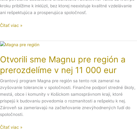
kroku priblížime k inklúzii, bez ktorej neexistuje kvalitné vzdelávanie
ani rešpektujúca a prosperujúca spoločnosť.
Čítať viac »
Otvorili
sme
Otvorili sme Magnu pre región a
Magnu
pre
prerozdelíme v nej 11 000 eur
región
a
Grantový program Magna pre región sa tento rok zameral na
prerozdelíme
zvyšovanie tolerancie v spoločnosti. Finančne podporí stredné školy,
v
mestá, obce i komunity v Košickom samosprávnom kraji, ktoré
nej
prispejú k budovaniu povedomia o rozmanitosti a rešpektu k nej.
11
Zároveň sa zameriavajú na začleňovanie znevýhodnených ľudí do
000
spoločnosti.
eur
Čítať viac »