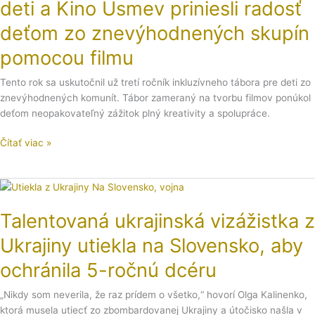
deti a Kino Úsmev priniesli radosť
pre
deti
deťom zo znevýhodnených skupín
a
pomocou filmu
Kino
Úsmev
Tento rok sa uskutočnil už tretí ročník inkluzívneho tábora pre deti zo
priniesli
znevýhodnených komunít. Tábor zameraný na tvorbu filmov ponúkol
radosť
deťom neopakovateľný zážitok plný kreativity a spolupráce.
deťom
zo
Čítať viac »
znevýhodnených
skupín
pomocou
Talentovaná
filmu
ukrajinská
Talentovaná ukrajinská vizážistka z
vizážistka
z
Ukrajiny utiekla na Slovensko, aby
Ukrajiny
utiekla
ochránila 5-ročnú dcéru
na
Slovensko,
„Nikdy som neverila, že raz prídem o všetko,“ hovorí Olga Kalinenko,
aby
ktorá musela utiecť zo zbombardovanej Ukrajiny a útočisko našla v