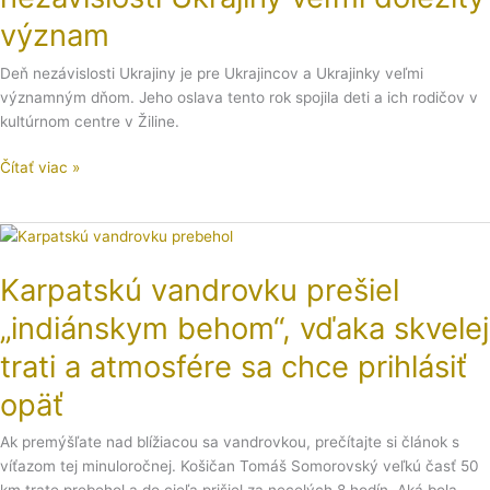
Dňa
nezávislosti
význam
Ukrajiny
Deň nezávislosti Ukrajiny je pre Ukrajincov a Ukrajinky veľmi
veľmi
významným dňom. Jeho oslava tento rok spojila deti a ich rodičov v
dôležitý
kultúrnom centre v Žiline.
význam
Čítať viac »
Karpatskú
vandrovku
Karpatskú vandrovku prešiel
prešiel
„indiánskym
„indiánskym behom“, vďaka skvelej
behom“,
vďaka
trati a atmosfére sa chce prihlásiť
skvelej
opäť
trati
a
Ak premýšľate nad blížiacou sa vandrovkou, prečítajte si článok s
atmosfére
víťazom tej minuloročnej. Košičan Tomáš Somorovský veľkú časť 50
sa
km trate prebehol a do cieľa prišiel za necelých 8 hodín. Aká bola