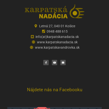
Letná 27, 040 01 Košice
0948 488 615
info(at)karpatskanadacia.sk
www.karpatskanadacia.sk
www.karpatskavandrovka.sk
F
Y
E
a
o
n
c
u
v
e
t
e
b
u
l
o
b
o
o
e
p
k
e
Nájdete nás na Facebooku