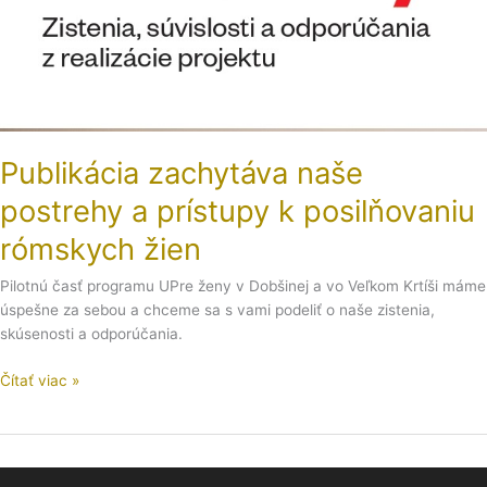
posilňovaniu
rómskych
žien
Publikácia zachytáva naše
postrehy a prístupy k posilňovaniu
rómskych žien
Pilotnú časť programu UPre ženy v Dobšinej a vo Veľkom Krtíši máme
úspešne za sebou a chceme sa s vami podeliť o naše zistenia,
skúsenosti a odporúčania.
Čítať viac »