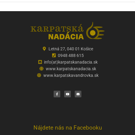
Letná 27, 040 01 Košice
0948 488 615
info(at)karpatskanadacia.sk
www.karpatskanadacia.sk
www.karpatskavandrovka.sk
F
Y
E
a
o
n
c
u
v
e
t
e
b
u
l
o
b
o
o
e
p
k
e
Nájdete nás na Facebooku