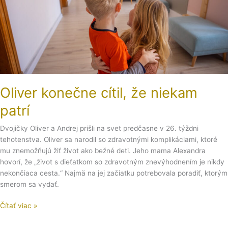
Oliver konečne cítil, že niekam
patrí
Dvojičky Oliver a Andrej prišli na svet predčasne v 26. týždni
tehotenstva. Oliver sa narodil so zdravotnými komplikáciami, ktoré
mu znemožňujú žiť život ako bežné deti. Jeho mama Alexandra
hovorí, že „život s dieťatkom so zdravotným znevýhodnením je nikdy
nekončiaca cesta.“ Najmä na jej začiatku potrebovala poradiť, ktorým
smerom sa vydať.
Čítať viac »