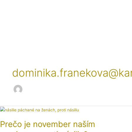
Preskočiť
na
obsah
dominika.franekova@ka
Prečo
je
Prečo je november naším
november
naším