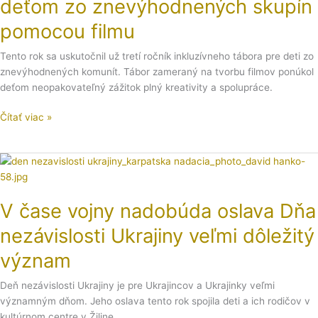
deťom zo znevýhodnených skupín
a
pomocou filmu
Kino
Úsmev
Tento rok sa uskutočnil už tretí ročník inkluzívneho tábora pre deti zo
priniesli
znevýhodnených komunít. Tábor zameraný na tvorbu filmov ponúkol
radosť
deťom neopakovateľný zážitok plný kreativity a spolupráce.
deťom
zo
Čítať viac »
znevýhodnených
skupín
pomocou
V
filmu
čase
vojny
V čase vojny nadobúda oslava Dňa
nadobúda
oslava
nezávislosti Ukrajiny veľmi dôležitý
Dňa
nezávislosti
význam
Ukrajiny
Deň nezávislosti Ukrajiny je pre Ukrajincov a Ukrajinky veľmi
veľmi
významným dňom. Jeho oslava tento rok spojila deti a ich rodičov v
dôležitý
kultúrnom centre v Žiline.
význam