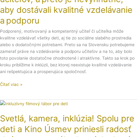
a preto
aby dostávali kvalitné vzdelávanie
je
nevyhnutné,
a podporu
aby
dostávali
Podporený, motivovaný a kompetentný učiteľ či učiteľka môže
kvalitné
kvalitne vzdelávať všetky deti, aj tie zo sociálne slabého prostredia
vzdelávanie
alebo s dodatočnými potrebami. Preto sa na Slovensku potrebujeme
a podporu
zamerať práve na vzdelávanie a podporu učiteľov a na to, aby bolo
toto povolanie dostatočne ohodnotené i atraktívne. Takto sa krok po
kroku priblížime k inklúzii, bez ktorej neexistuje kvalitné vzdelávanie
ani rešpektujúca a prosperujúca spoločnosť.
Čítať viac »
Svetlá,
kamera,
Svetlá, kamera, inklúzia! Spolu pre
inklúzia!
Spolu
deti a Kino Úsmev priniesli radosť
pre
deti