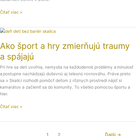
Čítať viac »
Ako
šport
Ako šport a hry zmierňujú traumy
a
hry
a spájajú
zmierňujú
traumy
Pri hre sa deti uvoľnia, nemyslia na každodenné problémy a minulosť
a
a postupne nachádzajú duševnú aj telesnú rovnováhu. Práve preto
spájajú
sa v Skalici rozhodli pomôcť deťom z rôznych prostredí nájsť si
kamarátov a začleniť sa do komunity. To všetko pomocou športu a
hier.
Čítať viac »
1
2
Ďalší
→