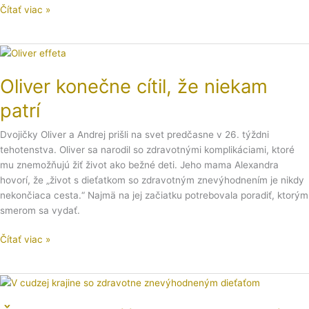
Čítať viac »
Oliver
konečne
Oliver konečne cítil, že niekam
cítil,
že
patrí
niekam
patrí
Dvojičky Oliver a Andrej prišli na svet predčasne v 26. týždni
tehotenstva. Oliver sa narodil so zdravotnými komplikáciami, ktoré
mu znemožňujú žiť život ako bežné deti. Jeho mama Alexandra
hovorí, že „život s dieťatkom so zdravotným znevýhodnením je nikdy
nekončiaca cesta.“ Najmä na jej začiatku potrebovala poradiť, ktorým
smerom sa vydať.
Čítať viac »
Čo
by