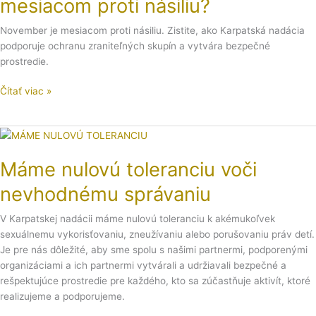
mesiacom proti násiliu?
mesiacom
proti
November je mesiacom proti násiliu. Zistite, ako Karpatská nadácia
násiliu?
podporuje ochranu zraniteľných skupín a vytvára bezpečné
prostredie.
Čítať viac »
Máme
nulovú
Máme nulovú toleranciu voči
toleranciu
voči
nevhodnému správaniu
nevhodnému
správaniu
V Karpatskej nadácii máme nulovú toleranciu k akémukoľvek
sexuálnemu vykorisťovaniu, zneužívaniu alebo porušovaniu práv detí.
Je pre nás dôležité, aby sme spolu s našimi partnermi, podporenými
organizáciami a ich partnermi vytvárali a udržiavali bezpečné a
rešpektujúce prostredie pre každého, kto sa zúčastňuje aktivít, ktoré
realizujeme a podporujeme.