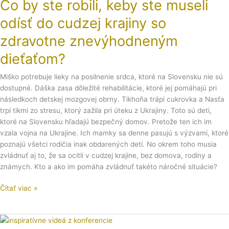
Čo by ste robili, keby ste museli
ste
robili,
odísť do cudzej krajiny so
keby
ste
zdravotne znevýhodneným
museli
dieťaťom?
odísť
do
Miško potrebuje lieky na posilnenie srdca, ktoré na Slovensku nie sú
cudzej
dostupné. Dáška zasa dôležité rehabilitácie, ktoré jej pomáhajú pri
krajiny
následkoch detskej mozgovej obrny. Tikhoňa trápi cukrovka a Nasťa
so
trpí tikmi zo stresu, ktorý zažila pri úteku z Ukrajiny. Toto sú deti,
zdravotne
ktoré na Slovensku hľadajú bezpečný domov. Pretože ten ich im
znevýhodneným
vzala vojna na Ukrajine. Ich mamky sa denne pasujú s výzvami, ktoré
dieťaťom?
poznajú všetci rodičia inak obdarených detí. No okrem toho musia
zvládnuť aj to, že sa ocitli v cudzej krajine, bez domova, rodiny a
známych. Kto a ako im pomáha zvládnuť takéto náročné situácie?
Čítať viac »
Pozrite