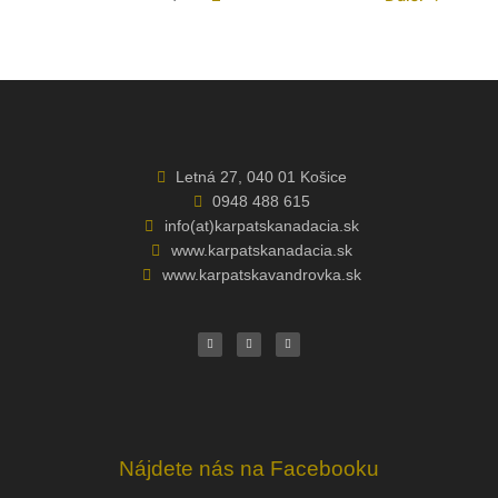
Letná 27, 040 01 Košice
0948 488 615
info(at)karpatskanadacia.sk
www.karpatskanadacia.sk
www.karpatskavandrovka.sk
F
Y
E
a
o
n
c
u
v
e
t
e
b
u
l
o
b
o
o
e
p
k
e
Nájdete nás na Facebooku