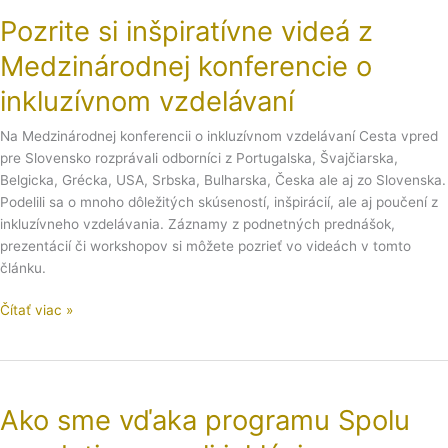
si
Pozrite si inšpiratívne videá z
inšpiratívne
videá
Medzinárodnej konferencie o
z
Medzinárodnej
inkluzívnom vzdelávaní
konferencie
o
Na Medzinárodnej konferencii o inkluzívnom vzdelávaní Cesta vpred
inkluzívnom
pre Slovensko rozprávali odborníci z Portugalska, Švajčiarska,
vzdelávaní
Belgicka, Grécka, USA, Srbska, Bulharska, Česka ale aj zo Slovenska.
Podelili sa o mnoho dôležitých skúseností, inšpirácií, ale aj poučení z
inkluzívneho vzdelávania. Záznamy z podnetných prednášok,
prezentácií či workshopov si môžete pozrieť vo videách v tomto
článku.
Čítať viac »
Ako
sme
Ako sme vďaka programu Spolu
vďaka
programu