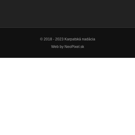
© 2018 - 2023 Karpatská nadácia
Web by
NeoPixel.sk