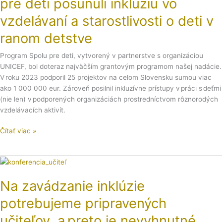
pre deti posunuli inklúziu vo
Spolu
pre
vzdelávaní a starostlivosti o deti v
deti
ranom detstve
posunuli
inklúziu
Program Spolu pre deti, vytvorený v partnerstve s organizáciou
vo
UNICEF, bol doteraz najväčším grantovým programom našej nadácie.
vzdelávaní
V roku 2023 podporil 25 projektov na celom Slovensku sumou viac
a
ako 1 000 000 eur. Zároveň posilnil inkluzívne prístupy v práci s deťmi
starostlivosti
(nie len) v podporených organizáciách prostredníctvom rôznorodých
o
vzdelávacích aktivít.
deti
v
Čítať viac »
ranom
detstve
Na
zavádzanie
Na zavádzanie inklúzie
inklúzie
potrebujeme
potrebujeme pripravených
pripravených
učiteľov,
učiteľov, a preto je nevyhnutné,