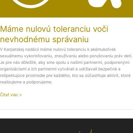
Máme nulovú toleranciu voči
nevhodnému správaniu
V Karpatskej nadácii máme nulovú toleranciu k akémukoľvek
sexuálnemu vykorisťovaniu, zneužívaniu alebo porušovaniu práv detí.
Je pre nás dôležité, aby sme spolu s našimi partnermi, podporenými
organizáciami a ich partnermi vytvárali a udržiavali bezpečné a
rešpektujúce prostredie pre každého, kto sa zúčastňuje aktivít, ktoré
realizujeme a podporujeme.
Čítať viac »