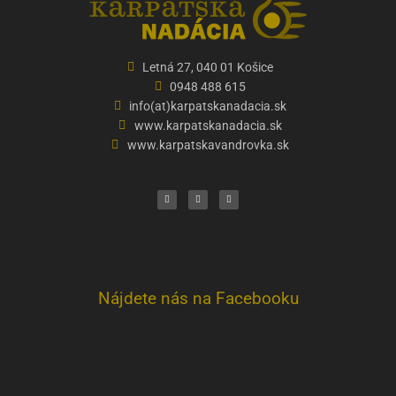
Letná 27, 040 01 Košice
0948 488 615
info(at)karpatskanadacia.sk
www.karpatskanadacia.sk
www.karpatskavandrovka.sk
F
Y
E
a
o
n
c
u
v
e
t
e
b
u
l
o
b
o
o
e
p
k
e
Nájdete nás na Facebooku